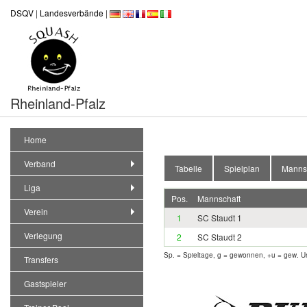
DSQV
|
Landesverbände
|
Rheinland-Pfalz
Home
Verband
Tabelle
Spielplan
Manns
Liga
Pos.
Mannschaft
Verein
1
SC Staudt 1
Verlegung
2
SC Staudt 2
Sp. = Spieltage, g = gewonnen, +u = gew. Un
Transfers
Gastspieler