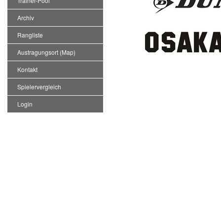
Trainer-Pool
Archiv
Rangliste
Austragungsort (Map)
Kontakt
Spielervergleich
Login