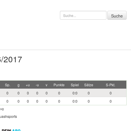
6/2017
Sp.
g
+u
-u
v
Punkte
Spiel
Sätze
S-Pkt.
0
0
0
0
0
0
0:0
0
0
0
0
0
0
0
0
0:0
0
0
zug
quashsports