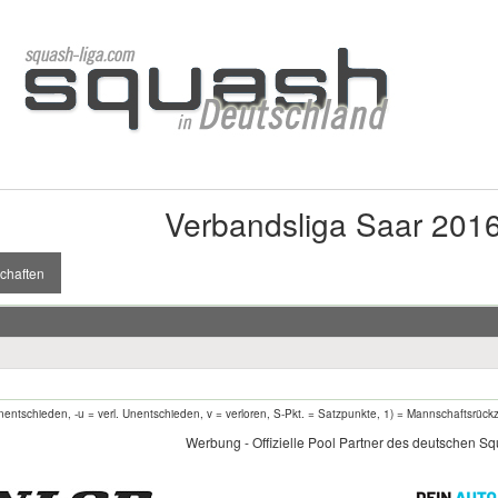
Verbandsliga Saar 201
chaften
entschieden, -u = verl. Unentschieden, v = verloren, S-Pkt. = Satzpunkte, 1) = Mannschaftsrück
Werbung - Offizielle Pool Partner des deutschen S