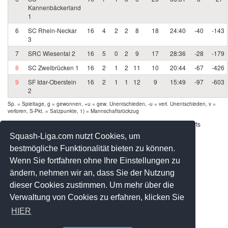
Kannenbäckerland
1
6
SC Rhein-Neckar
16
4
2
2
8
18
24:40
-40
-143
3
7
SRC Wiesental 2
16
5
0
2
9
17
28:36
-28
-179
8
SC Zweibrücken 1
16
2
1
2
11
10
20:44
-67
-426
9
SF Idar-Oberstein
16
2
1
1
12
9
15:49
-97
-603
2
Sp. = Spieltage, g = gewonnen, +u = gew. Unentschieden, -u = verl. Unentschieden, v =
verloren, S-Pkt. = Satzpunkte, 1) = Mannschaftsrückzug
Werbung - Offizielle Pool Partner des deutschen Squashsports
Squash-Liga.com nutzt Cookies, um
bestmögliche Funktionalität bieten zu können.
Wenn Sie fortfahren ohne Ihre Einstellungen zu
ändern, nehmen wir an, dass Sie der Nutzung
dieser Cookies zustimmen. Um mehr über die
Verwaltung von Cookies zu erfahren, klicken Sie
HIER