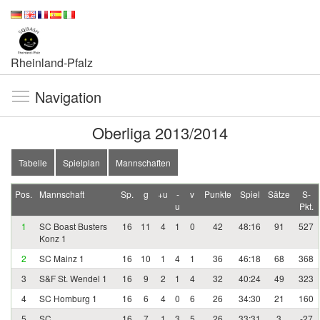
Rheinland-Pfalz
Navigation
Oberliga 2013/2014
Tabelle
Spielplan
Mannschaften
Pos.
Mannschaft
Sp.
g
+u
-
v
Punkte
Spiel
Sätze
S-
u
Pkt.
1
SC Boast Busters
16
11
4
1
0
42
48:16
91
527
Konz 1
2
SC Mainz 1
16
10
1
4
1
36
46:18
68
368
3
S&F St. Wendel 1
16
9
2
1
4
32
40:24
49
323
4
SC Homburg 1
16
6
4
0
6
26
34:30
21
160
5
SC
16
7
1
3
5
26
33:31
3
-27