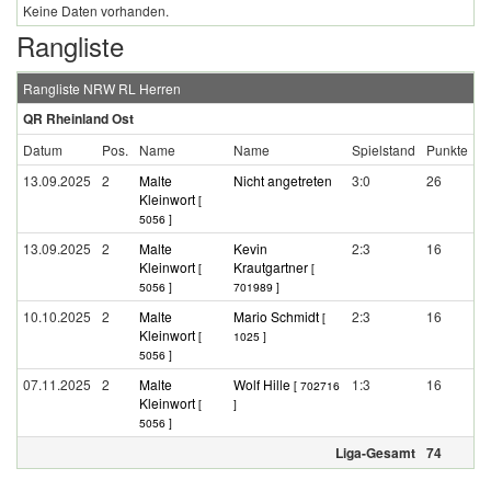
Keine Daten vorhanden.
Rangliste
Rangliste NRW RL Herren
QR Rheinland Ost
Datum
Pos.
Name
Name
Spielstand
Punkte
13.09.2025
2
Malte
Nicht angetreten
3:0
26
Kleinwort
[
5056 ]
13.09.2025
2
Malte
Kevin
2:3
16
Kleinwort
Krautgartner
[
[
5056 ]
701989 ]
10.10.2025
2
Malte
Mario Schmidt
2:3
16
[
Kleinwort
[
1025 ]
5056 ]
07.11.2025
2
Malte
Wolf Hille
1:3
16
[ 702716
Kleinwort
[
]
5056 ]
Liga-Gesamt
74