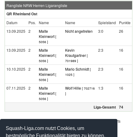
Rangliste NRW Herren Ligarangliste
QR Rheinland Ost
Datum
Pos.
Name
Name
Spielstand
Punkte
13.09.2025
2
Malte
Nicht angetreten
3:0
26
Kleinwort
[
5056 ]
13.09.2025
2
Malte
Kevin
2:3
16
Kleinwort
Krautgartner
[
[
5056 ]
701989 ]
10.10.2025
2
Malte
Mario Schmidt
2:3
16
[
Kleinwort
[
1025 ]
5056 ]
07.11.2025
2
Malte
Wolf Hille
1:3
16
[ 702716
Kleinwort
[
]
5056 ]
Liga-Gesamt
74
Werbung - Offizielle Pool Partner des deutschen Squashsports
Squash-Liga.com nutzt Cookies, um
bestmögliche Funktionalität bieten zu können.