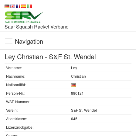
Saar Squash Racket Verband
Navigation
Ley Christian - S&F St. Wendel
Vorname:
Ley
Nachname:
Christian
Nationalität:
Person-Nr.:
880121
WSF-Nummer:
Verein:
S&F St. Wendel
Altersklasse:
ü45
Lizenzrückgabe:
Sperre: