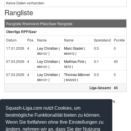
Keine Daten vorhanden.
Rangliste
Rangliste Rheinland-Pfalz/Saar Rangliste
Oberliga RPF/Saar
Datum
Pos.
Name
Name
Spielstand
Punkte
17.01.2026
4
Ley Christian
Marc Gladel
0:3
0
[
[
880121 ]
880072 ]
07.03.2026
4
Ley Christian
Mathias Fink
3:1
45
[
[
880121 ]
5872 ]
07.03.2026
4
Ley Christian
Thomas Männer
0:3
0
[
880121 ]
[ 802222 ]
Liga-Gesamt
45
Werbung - Offizielle Pool Partner des deutschen Squashsports
Squash-Liga.com nutzt Cookies, um
bestmögliche Funktionalität bieten zu können.
Wenn Sie fortfahren ohne Ihre Einstellungen zu
ändern, nehmen wir an, dass Sie der Nutzung