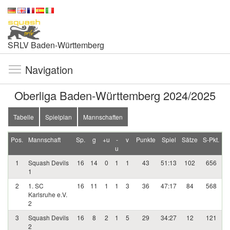
SRLV Baden-Württemberg
Navigation
Oberliga Baden-Württemberg 2024/2025
Tabelle
Spielplan
Mannschaften
Pos.
Mannschaft
Sp.
g
+u
-
v
Punkte
Spiel
Sätze
S-Pkt.
u
1
Squash Devils
16
14
0
1
1
43
51:13
102
656
1
2
1. SC
16
11
1
1
3
36
47:17
84
568
Karlsruhe e.V.
2
3
Squash Devils
16
8
2
1
5
29
34:27
12
121
2