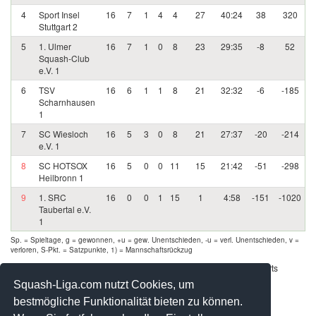
4
Sport Insel
16
7
1
4
4
27
40:24
38
320
Stuttgart 2
5
1. Ulmer
16
7
1
0
8
23
29:35
-8
52
Squash-Club
e.V. 1
6
TSV
16
6
1
1
8
21
32:32
-6
-185
Scharnhausen
1
7
SC Wiesloch
16
5
3
0
8
21
27:37
-20
-214
e.V. 1
8
SC HOTSOX
16
5
0
0
11
15
21:42
-51
-298
Heilbronn 1
9
1. SRC
16
0
0
1
15
1
4:58
-151
-1020
Taubertal e.V.
1
Sp. = Spieltage, g = gewonnen, +u = gew. Unentschieden, -u = verl. Unentschieden, v =
verloren, S-Pkt. = Satzpunkte, 1) = Mannschaftsrückzug
Werbung - Offizielle Pool Partner des deutschen Squashsports
Squash-Liga.com nutzt Cookies, um
bestmögliche Funktionalität bieten zu können.