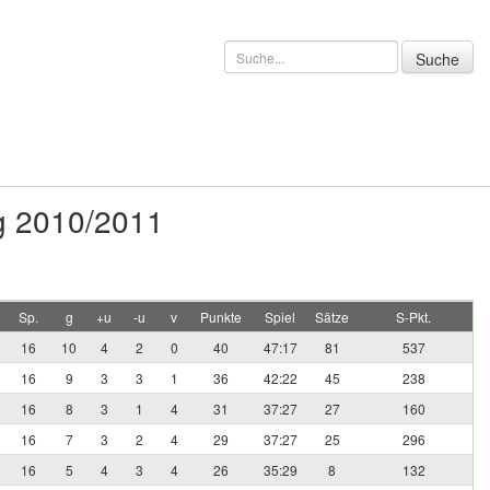
g 2010/2011
Sp.
g
+u
-u
v
Punkte
Spiel
Sätze
S-Pkt.
16
10
4
2
0
40
47:17
81
537
16
9
3
3
1
36
42:22
45
238
16
8
3
1
4
31
37:27
27
160
16
7
3
2
4
29
37:27
25
296
16
5
4
3
4
26
35:29
8
132