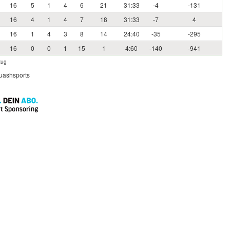
16
5
1
4
6
21
31:33
-4
-131
16
4
1
4
7
18
31:33
-7
4
16
1
4
3
8
14
24:40
-35
-295
16
0
0
1
15
1
4:60
-140
-941
zug
quashsports