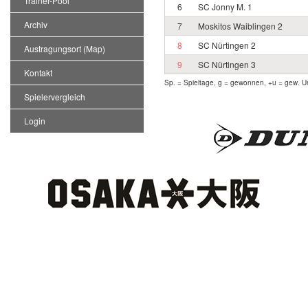
Trainer-Pool
6
SC Jonny M. 1
Archiv
7
Moskitos Waiblingen 2
8
SC Nürtingen 2
Austragungsort (Map)
9
SC Nürtingen 3
Kontakt
Sp. = Spieltage, g = gewonnen, +u = gew. Un
Spielervergleich
Login