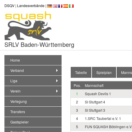
DSQV
|
Landesverbände
|
SRLV Baden-Württemberg
Home
Verband
Tabelle
Spielplan
Manns
Liga
Pos.
Mannschaft
Verein
1
Squash Devils 1
Verlegung
2
SI Stuttgart 4
3
SI Stuttgart 3
Transfers
4
1.SRC Taubertal e.V. 1
Gastspieler
5
FUN SQUASH Böblingen e.V.