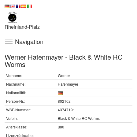
Rheinland-Pfalz
Navigation
Werner Hafenmayer - Black & White RC
Worms
Vorname:
Werner
Nachname:
Hafenmayer
Nationalität:
Person-Nr.:
802102
WSF-Nummer:
43747191
Verein:
Black & White RC Worms
Altersklasse:
ü80
Lizenzrückgabe: