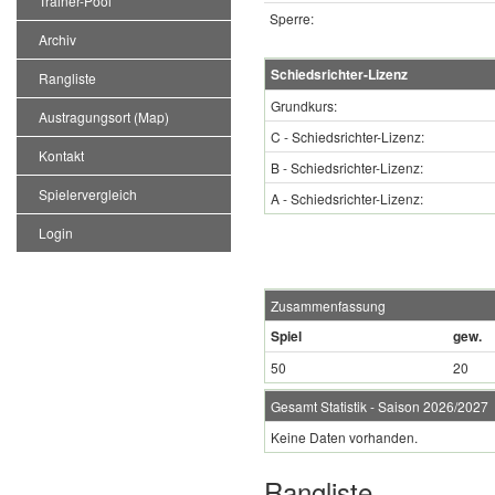
Trainer-Pool
Sperre:
Archiv
Schiedsrichter-Lizenz
Rangliste
Grundkurs:
Austragungsort (Map)
C - Schiedsrichter-Lizenz:
Kontakt
B - Schiedsrichter-Lizenz:
Spielervergleich
A - Schiedsrichter-Lizenz:
Login
Zusammenfassung
Spiel
gew.
50
20
Gesamt Statistik - Saison 2026/2027
Keine Daten vorhanden.
Rangliste