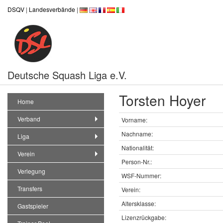
DSQV
|
Landesverbände
|
Deutsche Squash Liga e.V.
Torsten Hoyer
Home
Verband
Vorname:
Nachname:
Liga
Nationalität:
Verein
Person-Nr.:
Verlegung
WSF-Nummer:
Transfers
Verein:
Altersklasse:
Gastspieler
Lizenzrückgabe: