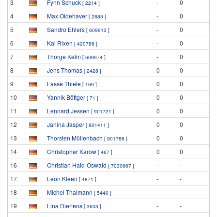
3
Fynn Schuck
-
0
[ 2214 ]
4
Max Oldehaver
-
0
[ 2885 ]
5
Sandro Ehlers
-
0
[ 609913 ]
6
Kai Rixen
-
0
[ 420788 ]
7
Thorge Kelm
-
0
[ 609974 ]
8
Jens Thomas
0
0
[ 2428 ]
9
Lasse Thiele
0
0
[ 169 ]
10
Yannik Böttger
0
0
[ 71 ]
11
Lennard Jessen
0
0
[ 901721 ]
12
Janina Jasper
0
0
[ 901411 ]
13
Thorsten Müllenbach
0
0
[ 901788 ]
14
Christopher Karow
0
0
[ 467 ]
16
Christian Haid-Oswald
-
-
[ 7030667 ]
17
Leon Kleen
-
-
[ 4871 ]
18
Michel Thalmann
-
-
[ 5440 ]
19
Lina Diertens
-
-
[ 3603 ]