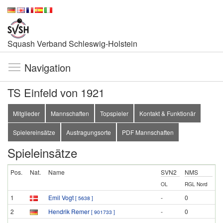
Squash Verband Schleswig-Holstein
Navigation
TS Einfeld von 1921
Mitglieder
Mannschaften
Topspieler
Kontakt & Funktionär
Spielereinsätze
Austragungsorte
PDF Mannschaften
Spieleinsätze
Pos.
Nat.
Name
SVN2
NMS
OL
RGL Nord
1
Emil Vogt
-
0
[ 5638 ]
2
Hendrik Remer
-
0
[ 901733 ]