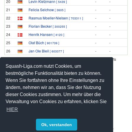
20
Levin Kietzmann
-
-
[ 5439 ]
21
Felicia Selchow
-
-
[ 3605 ]
22
Rasmus Moeller-Nielsen
-
-
[ 703311 ]
23
Florian Becker
-
-
[ 300255 ]
24
Henrik Hansen
-
-
[ 4120 ]
25
Olaf Büch
-
-
[ 901739 ]
26
Jan Ole Bleil
-
-
[ 603377 ]
Werbung - Offizielle Pool Partner des deutschen Squashsports
Squash-Liga.com nutzt Cookies, um
bestmögliche Funktionalität bieten zu können.
Wenn Sie fortfahren ohne Ihre Einstellungen zu
ändern, nehmen wir an, dass Sie der Nutzung
dieser Cookies zustimmen. Um mehr über die
Verwaltung von Cookies zu erfahren, klicken Sie
HIER
Ok, verstanden
© 2008-2026 by Squash-Liga.com Alle Rechte vorbehalten.