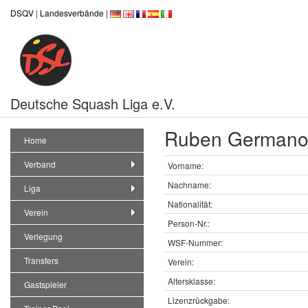
DSQV
|
Landesverbände
|
Deutsche Squash Liga e.V.
Ruben Germano
Home
Verband
Vorname:
Nachname:
Liga
Nationalität:
Verein
Person-Nr.:
Verlegung
WSF-Nummer:
Transfers
Verein:
Altersklasse:
Gastspieler
Lizenzrückgabe: