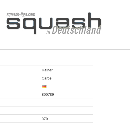
Rainer
Garbe
800789
ü70