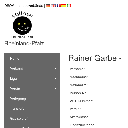
DSQV
|
Landesverbände
|
Rheinland-Pfalz
Rainer Garbe -
Home
Verband
Vorname:
Nachname:
Liga
Nationalität:
Verein
Person-Nr.:
Verlegung
WSF-Nummer:
Transfers
Verein:
Altersklasse:
Gastspieler
Lizenzrückgabe: