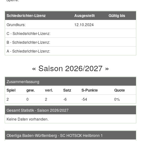
Schiedsrichter-Lizenz
Ausgestellt
Gültig bis
Grundkurs:
12.10.2024
C - Schiedsrichter-Lizenz:
B - Schiedsrichter-Lizenz:
A - Schiedsrichter-Lizenz:
«
Saison 2026/2027
»
Zusammenfassung
Spiel
gew.
verl.
Satz
S-Punkte
Quote
2
0
2
-6
-54
0%
Gesamt Statistik - Saison 2026/2027
Keine Daten vorhanden.
Oberliga Baden-Württemberg - SC HOTSOX Heilbronn 1