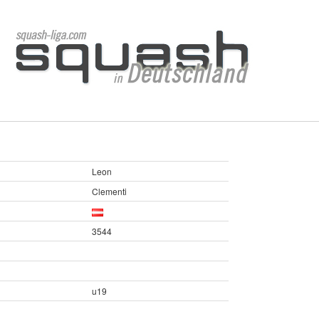
Leon
Clementi
3544
u19