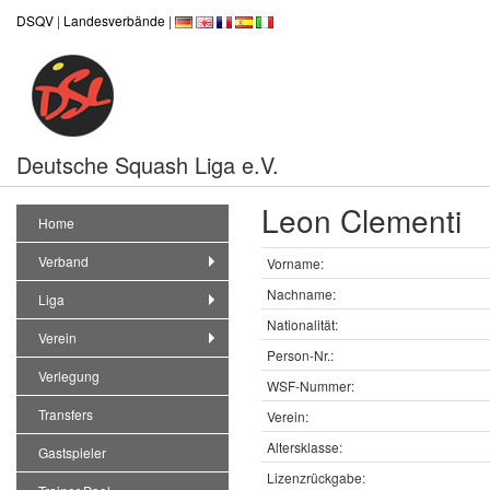
DSQV
|
Landesverbände
|
Deutsche Squash Liga e.V.
Leon Clementi
Home
Verband
Vorname:
Nachname:
Liga
Nationalität:
Verein
Person-Nr.:
Verlegung
WSF-Nummer:
Transfers
Verein:
Altersklasse:
Gastspieler
Lizenzrückgabe: