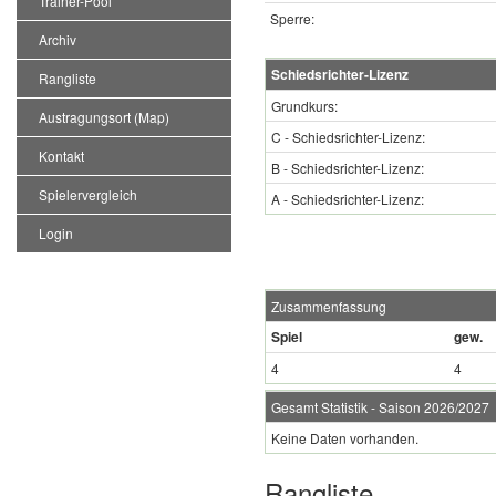
Trainer-Pool
Sperre:
Archiv
Schiedsrichter-Lizenz
Rangliste
Grundkurs:
Austragungsort (Map)
C - Schiedsrichter-Lizenz:
Kontakt
B - Schiedsrichter-Lizenz:
Spielervergleich
A - Schiedsrichter-Lizenz:
Login
Zusammenfassung
Spiel
gew.
4
4
Gesamt Statistik - Saison 2026/2027
Keine Daten vorhanden.
Rangliste