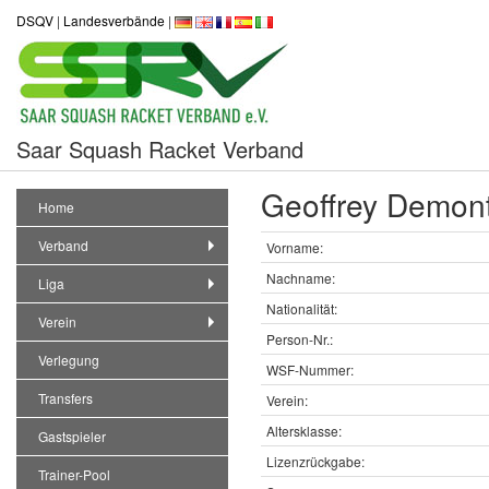
DSQV
|
Landesverbände
|
Saar Squash Racket Verband
Geoffrey Demont
Home
Verband
Vorname:
Nachname:
Liga
Nationalität:
Verein
Person-Nr.:
Verlegung
WSF-Nummer:
Transfers
Verein:
Altersklasse:
Gastspieler
Lizenzrückgabe:
Trainer-Pool