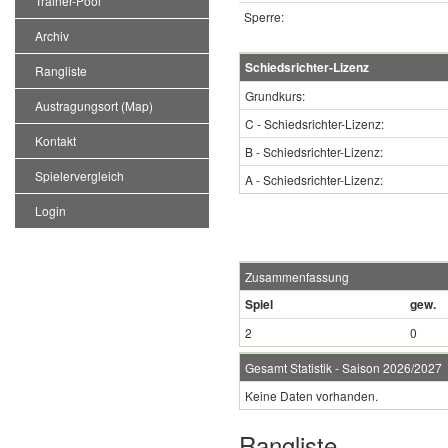
Trainer-Pool
Sperre:
Archiv
Schiedsrichter-Lizenz
Rangliste
Grundkurs:
Austragungsort (Map)
C - Schiedsrichter-Lizenz:
Kontakt
B - Schiedsrichter-Lizenz:
Spielervergleich
A - Schiedsrichter-Lizenz:
Login
Zusammenfassung
Spiel
gew.
2
0
Gesamt Statistik - Saison 2026/2027
Keine Daten vorhanden.
Rangliste