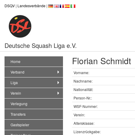
DSQV
|
Landesverbände
|
Deutsche Squash Liga e.V.
Florian Schmidt
Home
Verband
Vorname:
Nachname:
Liga
Nationalität:
Verein
Person-Nr.:
Verlegung
WSF-Nummer:
Transfers
Verein:
Altersklasse:
Gastspieler
Lizenzrückgabe: