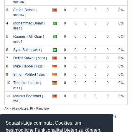
901036 ]
3
Stefan Bethke
0
0
0
0
0
0%
[
900634 ]
4
Mohammad Umair
0
0
0
0
0
0%
[
5989 ]
5
Raamish Ali Khan
0
0
0
0
0
0%
[
5610 ]
6
Syed Sajid
0
0
0
0
0
0%
[ 5294 ]
7
Detlef Kalweit
0
0
0
0
0
0%
[ 5088 ]
8
Mike Flebbe
0
0
0
0
0
0%
[ 4920 ]
9
Simon Pohlert
0
0
0
0
0
0%
[ 3287 ]
10
Thorsten Lentfer
0
0
0
0
0
0%
[
2111 ]
11
Marcus Boettcher
0
0
0
0
0
0%
[
251 ]
AK = Altersklasse, Rl = Rangliste
Werbung - Offizielle Pool Partner des deutschen Squashsports
Squash-Liga.com nutzt Cookies, um
bestmögliche Funktionalität bieten zu können.