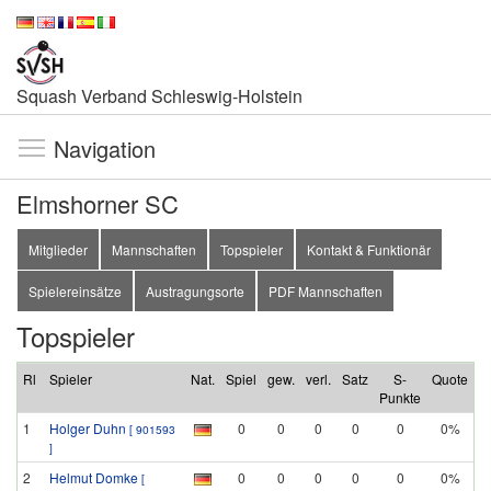
Squash Verband Schleswig-Holstein
Navigation
Elmshorner SC
Mitglieder
Mannschaften
Topspieler
Kontakt & Funktionär
Spielereinsätze
Austragungsorte
PDF Mannschaften
Topspieler
Rl
Spieler
Nat.
Spiel
gew.
verl.
Satz
S-
Quote
Punkte
1
Holger Duhn
0
0
0
0
0
0%
[ 901593
]
2
Helmut Domke
0
0
0
0
0
0%
[