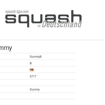
ummy
DummyB
B
3717
Dummy