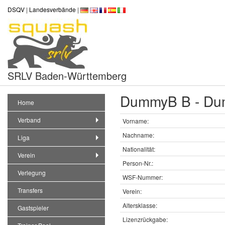
DSQV
|
Landesverbände
|
SRLV Baden-Württemberg
DummyB B - D
Home
Verband
Vorname:
Nachname:
Liga
Nationalität:
Verein
Person-Nr.:
Verlegung
WSF-Nummer:
Transfers
Verein:
Altersklasse:
Gastspieler
Lizenzrückgabe: