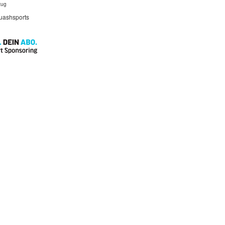
zug
quashsports