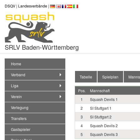
DSQV
|
Landesverbände
|
SRLV Baden-Württemberg
Home
Verband
Tabelle
Spielplan
Manns
Liga
Pos.
Mannschaft
Verein
1
Squash Devils 1
Verlegung
2
SI Stuttgart 1
3
SI Stuttgart 2
Transfers
4
Squash Devils 2
Gastspieler
5
Squash Devils 3