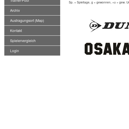
Trainer-Pool
Sp. = Spieltage, g = gewonnen, +u = gew. Un
Archiv
Austragungsort (Map)
Kontakt
Spielervergleich
Login