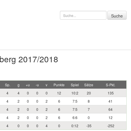
berg 2017/2018
Sp.
g
+u
-u
v
Punkte
Spiel
Sätze
S-Pkt.
4
4
0
0
0
12
10:2
20
135
4
2
0
0
2
6
7:5
8
41
4
2
0
0
2
6
7:5
7
64
4
2
0
0
2
6
6:6
0
12
4
0
0
0
4
0
0:12
-35
-252