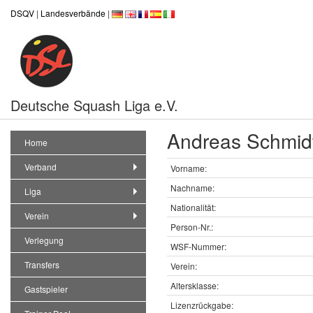
DSQV
|
Landesverbände
|
Deutsche Squash Liga e.V.
Andreas Schmid
Home
Verband
Vorname:
Nachname:
Liga
Nationalität:
Verein
Person-Nr.:
Verlegung
WSF-Nummer:
Transfers
Verein:
Altersklasse:
Gastspieler
Lizenzrückgabe: