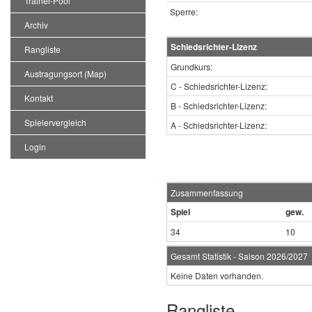
Trainer-Pool
Sperre:
Archiv
Schiedsrichter-Lizenz
Rangliste
Grundkurs:
Austragungsort (Map)
C - Schiedsrichter-Lizenz:
Kontakt
B - Schiedsrichter-Lizenz:
Spielervergleich
A - Schiedsrichter-Lizenz:
Login
Zusammenfassung
Spiel
gew.
34
10
Gesamt Statistik - Saison 2026/2027
Keine Daten vorhanden.
Rangliste