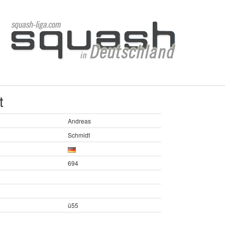
t
Andreas
Schmidt
694
ü55