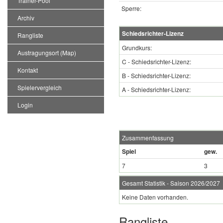
Trainer-Pool
Sperre:
Archiv
Schiedsrichter-Lizenz
Rangliste
Grundkurs:
Austragungsort (Map)
C - Schiedsrichter-Lizenz:
Kontakt
B - Schiedsrichter-Lizenz:
Spielervergleich
A - Schiedsrichter-Lizenz:
Login
Zusammenfassung
Spiel
gew.
7
3
Gesamt Statistik - Saison 2026/2027
Keine Daten vorhanden.
Rangliste