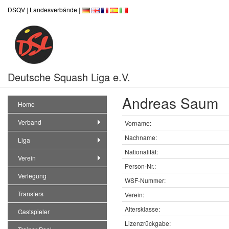
DSQV
|
Landesverbände
|
Deutsche Squash Liga e.V.
Andreas Saum
Home
Verband
Vorname:
Nachname:
Liga
Nationalität:
Verein
Person-Nr.:
Verlegung
WSF-Nummer:
Transfers
Verein:
Altersklasse:
Gastspieler
Lizenzrückgabe: