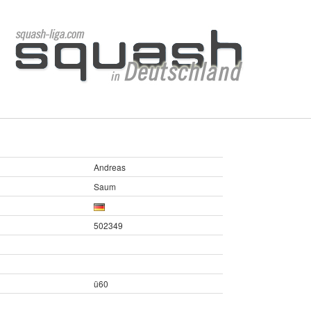
Andreas
Saum
502349
ü60