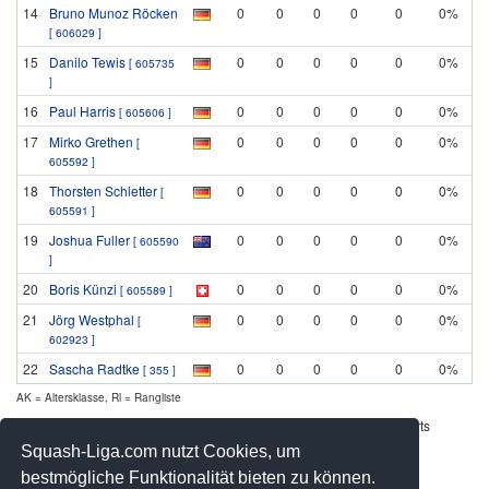
14
Bruno Munoz Röcken
0
0
0
0
0
0%
[ 606029 ]
15
Danilo Tewis
0
0
0
0
0
0%
[ 605735
]
16
Paul Harris
0
0
0
0
0
0%
[ 605606 ]
17
Mirko Grethen
0
0
0
0
0
0%
[
605592 ]
18
Thorsten Schletter
0
0
0
0
0
0%
[
605591 ]
19
Joshua Fuller
0
0
0
0
0
0%
[ 605590
]
20
Boris Künzi
0
0
0
0
0
0%
[ 605589 ]
21
Jörg Westphal
0
0
0
0
0
0%
[
602923 ]
22
Sascha Radtke
0
0
0
0
0
0%
[ 355 ]
AK = Altersklasse, Rl = Rangliste
Werbung - Offizielle Pool Partner des deutschen Squashsports
Squash-Liga.com nutzt Cookies, um
bestmögliche Funktionalität bieten zu können.