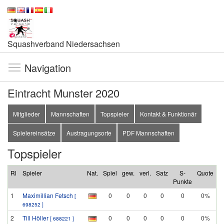
Squashverband Niedersachsen
Navigation
Eintracht Munster 2020
Mitglieder
Mannschaften
Topspieler
Kontakt & Funktionär
Spielereinsätze
Austragungsorte
PDF Mannschaften
Topspieler
Rl
Spieler
Nat.
Spiel
gew.
verl.
Satz
S-
Quote
Punkte
1
Maximillian Fetsch
0
0
0
0
0
0%
[
698252 ]
2
Till Höller
0
0
0
0
0
0%
[ 688221 ]