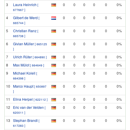
3
Laura Heinrich
0
0
0
0
0
0%
[
677667 ]
4
Gilbert de Werd
0
0
0
0
0
0%
[
665744 ]
5
Christian Ranz
0
0
0
0
0
0%
[
665738 ]
6
Givian Müller
0
0
0
0
0
0%
[ 665125
]
7
Ulrich Rüter
0
0
0
0
0
0%
[ 664890 ]
8
Max Mülot
0
0
0
0
0
0%
[ 664649 ]
9
Michael Kolell
0
0
0
0
0
0%
[
664398 ]
10
Marco Haupt
0
0
0
0
0
0%
[ 650897
]
11
Elina Herpel
0
0
0
0
0
0%
[ 622112 ]
12
Eric van der Velden
0
0
0
0
0
0%
[
620011 ]
13
Stephan Brandl
0
0
0
0
0
0%
[
617283 ]