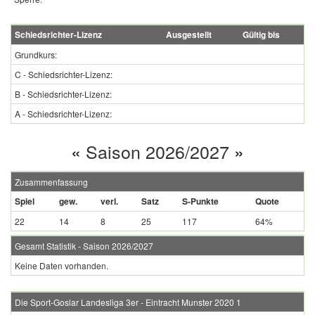
Schiedsrichter-Lizenz
Ausgestellt
Gültig bis
Grundkurs:
C - Schiedsrichter-Lizenz:
B - Schiedsrichter-Lizenz:
A - Schiedsrichter-Lizenz:
«
Saison 2026/2027
»
Zusammenfassung
Spiel
gew.
verl.
Satz
S-Punkte
Quote
22
14
8
25
117
64%
Gesamt Statistik - Saison 2026/2027
Keine Daten vorhanden.
Die Sport-Goslar Landesliga 3er - Eintracht Munster 2020 1