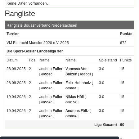
Keine Daten vorhanden.
Rangliste
Rangliste Squashverband Niedersachsen
Turnier
Punkte
VM Eintracht Munster 2020 e.V. 2025
672
Die Sport-Goslar Landesliga 3er
Datum
Pos.
Name
Name
Spielstand
Punkte
28.09.2025
2
Joshua Fuller
Vanessa Von
3:0
15
Salzen
[ 605590 ]
[ 603509 ]
28.09.2025
2
Joshua Fuller
Felix Hohnholz
3:0
15
[
[ 605590 ]
609961 ]
19.04.2026
2
Joshua Fuller
Niklas Höft
3:0
15
[
[ 605590 ]
666157 ]
19.04.2026
2
Joshua Fuller
Andreas Föltz
3:0
15
[
[ 605590 ]
609984 ]
Liga-Gesamt
60
Werbung - Offizielle Pool Partner des deutschen Squashsports