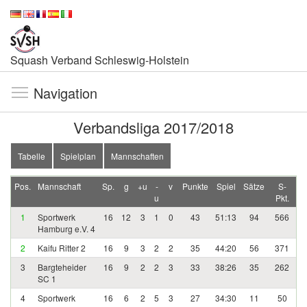
Squash Verband Schleswig-Holstein
Navigation
Verbandsliga 2017/2018
Tabelle
Spielplan
Mannschaften
Pos.
Mannschaft
Sp.
g
+u
-
v
Punkte
Spiel
Sätze
S-
u
Pkt.
1
Sportwerk
16
12
3
1
0
43
51:13
94
566
Hamburg e.V. 4
2
Kaifu Ritter 2
16
9
3
2
2
35
44:20
56
371
3
Bargteheider
16
9
2
2
3
33
38:26
35
262
SC 1
4
Sportwerk
16
6
2
5
3
27
34:30
11
50