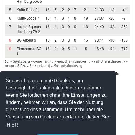
Hamburg e.V. 5
5
Kaifu Ritter 3
16
5
2
2
7
21
31:33
-13
-41
6
Kaifu-Lodge 1
16
4
3
1
8
19
27:37
-20
-9
7
Hanse Squash
16
4
3
0
9
18
24:40
-33
-359
Hamburg 79 2
8
SC Altona 3
16
2
3
3
8
15
23:41
-36
-130
9
Elmshorner SC
16
0
0
5
11
5
16:48
-94
-710
1
Sp. = Spieltage, g = gewonnen, +u = gew. Unentschieden, -u = verl. Unentschieden, v =
verloren, S-Pkt. = Satzpunkte, 1) = Mannschaftsrückzug
Werbung - Offizielle Pool Partner des deutschen Squashsports
Squash-Liga.com nutzt Cookies, um
bestmögliche Funktionalität bieten zu können.
Wenn Sie fortfahren ohne Ihre Einstellungen zu
ändern, nehmen wir an, dass Sie der Nutzung
dieser Cookies zustimmen. Um mehr über die
Verwaltung von Cookies zu erfahren, klicken Sie
HIER