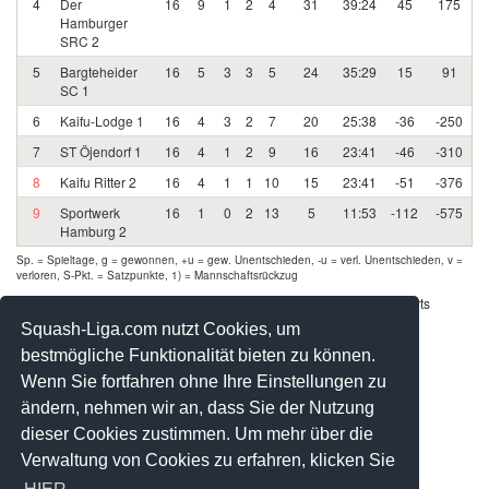
4
Der
16
9
1
2
4
31
39:24
45
175
Hamburger
SRC 2
5
Bargteheider
16
5
3
3
5
24
35:29
15
91
SC 1
6
Kaifu-Lodge 1
16
4
3
2
7
20
25:38
-36
-250
7
ST Öjendorf 1
16
4
1
2
9
16
23:41
-46
-310
8
Kaifu Ritter 2
16
4
1
1
10
15
23:41
-51
-376
9
Sportwerk
16
1
0
2
13
5
11:53
-112
-575
Hamburg 2
Sp. = Spieltage, g = gewonnen, +u = gew. Unentschieden, -u = verl. Unentschieden, v =
verloren, S-Pkt. = Satzpunkte, 1) = Mannschaftsrückzug
Werbung - Offizielle Pool Partner des deutschen Squashsports
Squash-Liga.com nutzt Cookies, um
bestmögliche Funktionalität bieten zu können.
Wenn Sie fortfahren ohne Ihre Einstellungen zu
ändern, nehmen wir an, dass Sie der Nutzung
dieser Cookies zustimmen. Um mehr über die
Verwaltung von Cookies zu erfahren, klicken Sie