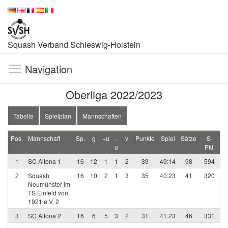
Squash Verband Schleswig-Holstein
Navigation
Oberliga 2022/2023
Tabelle
Spielplan
Mannschaften
Pos.
Mannschaft
Sp.
g
+u
-
v
Punkte
Spiel
Sätze
S-
u
Pkt.
1
SC Altona 1
16
12
1
1
2
39
49:14
98
594
2
Squash
16
10
2
1
3
35
40:23
41
320
Neumünster im
TS Einfeld von
1921 e.V. 2
3
SC Altona 2
16
6
5
3
2
31
41:23
46
331