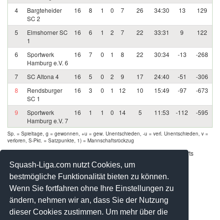
4
Bargteheider
16
8
1
0
7
26
34:30
13
129
SC 2
5
Elmshorner SC
16
6
1
2
7
22
33:31
9
122
1
6
Sportwerk
16
7
0
1
8
22
30:34
-13
-268
Hamburg e.V. 6
7
SC Altona 4
16
5
0
2
9
17
24:40
-51
-306
8
Rendsburger
16
3
0
1
12
10
15:49
-97
-673
SC 1
9
Sportwerk
16
1
1
0
14
5
11:53
-112
-595
Hamburg e.V. 7
Sp. = Spieltage, g = gewonnen, +u = gew. Unentschieden, -u = verl. Unentschieden, v =
verloren, S-Pkt. = Satzpunkte, 1) = Mannschaftsrückzug
Werbung - Offizielle Pool Partner des deutschen Squashsports
Squash-Liga.com nutzt Cookies, um
bestmögliche Funktionalität bieten zu können.
Wenn Sie fortfahren ohne Ihre Einstellungen zu
ändern, nehmen wir an, dass Sie der Nutzung
dieser Cookies zustimmen. Um mehr über die