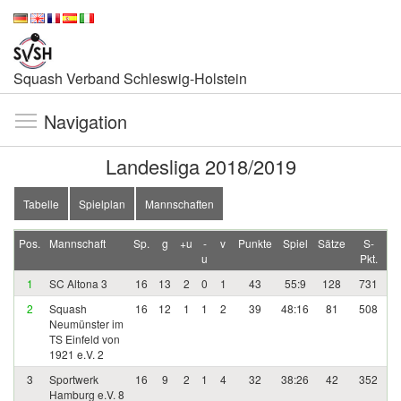
Squash Verband Schleswig-Holstein
Navigation
Landesliga 2018/2019
Tabelle
Spielplan
Mannschaften
Pos.
Mannschaft
Sp.
g
+u
-
v
Punkte
Spiel
Sätze
S-
u
Pkt.
1
SC Altona 3
16
13
2
0
1
43
55:9
128
731
2
Squash
16
12
1
1
2
39
48:16
81
508
Neumünster im
TS Einfeld von
1921 e.V. 2
3
Sportwerk
16
9
2
1
4
32
38:26
42
352
Hamburg e.V. 8