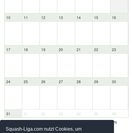
10
11
12
13
14
15
16
17
18
19
20
21
22
23
24
25
26
27
28
29
30
31
01
02
03
04
05
06
Werbung - Offizielle Pool Partner des deutschen Squashsports
Squash-Liga.com nutzt Cookies, um