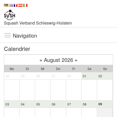
Squash Verband Schleswig-Holstein
Navigation
Calendrier
«
August 2026
»
Mo
Di
Mi
Do
Fr
Sa
So
30
29
28
27
26
01
02
09
03
04
05
06
07
08