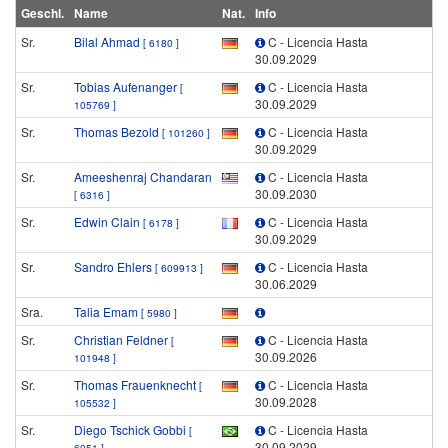
Geschl.
Name
Nat.
Info
Sr.
Bilal Ahmad
C - Licencia Hasta
[ 6180 ]
30.09.2029
Sr.
Tobias Aufenanger
C - Licencia Hasta
[
30.09.2029
105769 ]
Sr.
Thomas Bezold
C - Licencia Hasta
[ 101260 ]
30.09.2029
Sr.
Ameeshenraj Chandaran
C - Licencia Hasta
30.09.2030
[ 6316 ]
Sr.
Edwin Clain
C - Licencia Hasta
[ 6178 ]
30.09.2029
Sr.
Sandro Ehlers
C - Licencia Hasta
[ 609913 ]
30.06.2029
Sra.
Talia Emam
[ 5980 ]
Sr.
Christian Feldner
C - Licencia Hasta
[
30.09.2026
101948 ]
Sr.
Thomas Frauenknecht
C - Licencia Hasta
[
30.09.2028
105532 ]
Sr.
Diego Tschick Gobbi
C - Licencia Hasta
[
30.09.2029
6051 ]