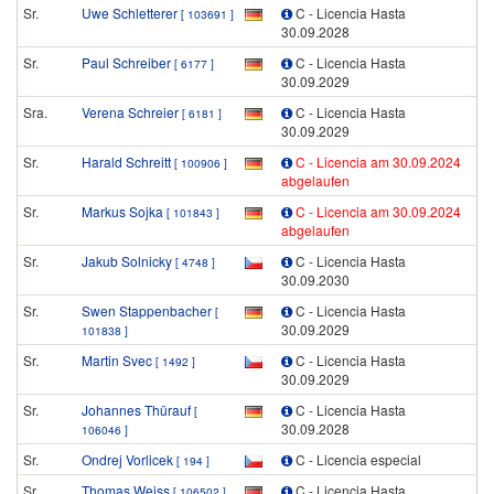
Sr.
Uwe Schletterer
C - Licencia Hasta
[ 103691 ]
30.09.2028
Sr.
Paul Schreiber
C - Licencia Hasta
[ 6177 ]
30.09.2029
Sra.
Verena Schreier
C - Licencia Hasta
[ 6181 ]
30.09.2029
Sr.
Harald Schreitt
C - Licencia am 30.09.2024
[ 100906 ]
abgelaufen
Sr.
Markus Sojka
C - Licencia am 30.09.2024
[ 101843 ]
abgelaufen
Sr.
Jakub Solnicky
C - Licencia Hasta
[ 4748 ]
30.09.2030
Sr.
Swen Stappenbacher
C - Licencia Hasta
[
30.09.2029
101838 ]
Sr.
Martin Svec
C - Licencia Hasta
[ 1492 ]
30.09.2029
Sr.
Johannes Thürauf
C - Licencia Hasta
[
30.09.2028
106046 ]
Sr.
Ondrej Vorlicek
C - Licencia especial
[ 194 ]
Sr.
Thomas Weiss
C - Licencia Hasta
[ 106502 ]