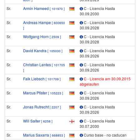
Sr.
Armin Hameed
C - Licencia Hasta
[ 101970 ]
30.09.2030
Sr.
Andreas Hampe
C - Licencia Hasta
[ 600650
30.09.2028
]
Sr.
Wolfgang Horn
C - Licencia Hasta
[ 2509 ]
30.09.2028
Sr.
David Kandra
C - Licencia Hasta
[ 105030 ]
30.09.2026
Sr.
Christian Lentes
C - Licencia Hasta
[ 101705
30.09.2026
]
Sr.
Falk Liebsch
C - Licencia am 30.09.2015
[ 101709 ]
abgelaufen
Sr.
Marcus Pfister
C - Licencia Hasta
[ 105223 ]
30.09.2026
Sr.
Jonas Rutrecht
C - Licencia Hasta
[ 2207 ]
30.09.2026
Sr.
Will Salter
C - Licencia Hasta
[ 6258 ]
30.07.2030
Sr.
Marius Saxarra
Curso base - no caducan
[ 668853 ]