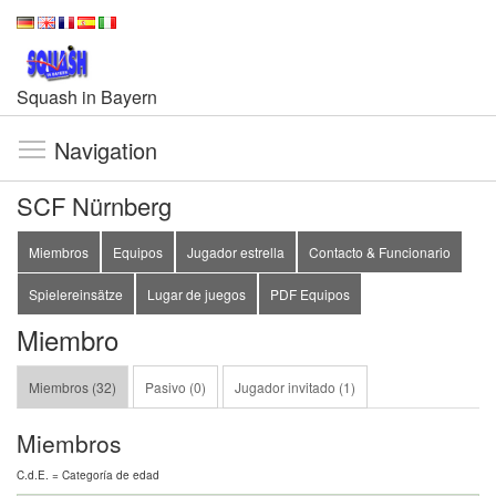
Squash in Bayern
Navigation
SCF Nürnberg
Miembros
Equipos
Jugador estrella
Contacto & Funcionario
Spielereinsätze
Lugar de juegos
PDF Equipos
Miembro
Miembros (32)
Pasivo (0)
Jugador invitado (1)
Miembros
C.d.E. = Categoría de edad