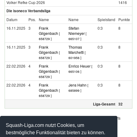
Volker Refke Cup 2026
1416
Die isoneco Verbandsliga
Datum
Pos.
Name
Name
Spielstand
Punkte
16.11.2025
3
Frank
Stefan
0:3
8
Gilgenbach
Niemeyer
[
[
658729 ]
665107 ]
16.11.2025
3
Frank
Thomas
0:3
8
Gilgenbach
Marchetti
[
[
658729 ]
601956 ]
22.02.2026
4
Frank
Enrico Heuer
0:3
8
[
Gilgenbach
[
665106 ]
658729 ]
22.02.2026
4
Frank
Jens Hahn
0:3
8
[
Gilgenbach
[
685899 ]
658729 ]
Liga-Gesamt
32
Werbung - Offizielle Pool Partner des deutschen Squashsports
Squash-Liga.com nutzt Cookies, um
bestmögliche Funktionalität bieten zu können.