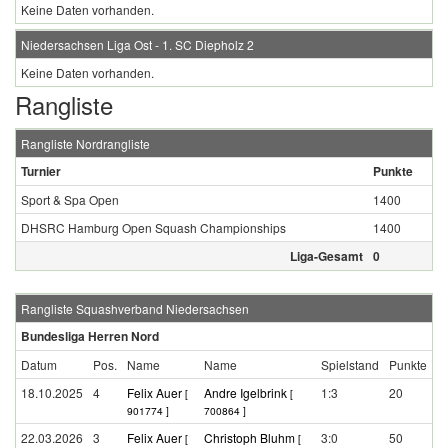
Keine Daten vorhanden.
Niedersachsen Liga Ost - 1. SC Diepholz 2
Keine Daten vorhanden.
Rangliste
Rangliste Nordrangliste
Turnier
Punkte
Sport & Spa Open
1400
DHSRC Hamburg Open Squash Championships
1400
Liga-Gesamt
0
Rangliste Squashverband Niedersachsen
Bundesliga Herren Nord
Datum
Pos.
Name
Name
Spielstand
Punkte
18.10.2025
4
Felix Auer
Andre Igelbrink
1:3
20
[
[
901774 ]
700864 ]
22.03.2026
3
Felix Auer
Christoph Bluhm
3:0
50
[
[