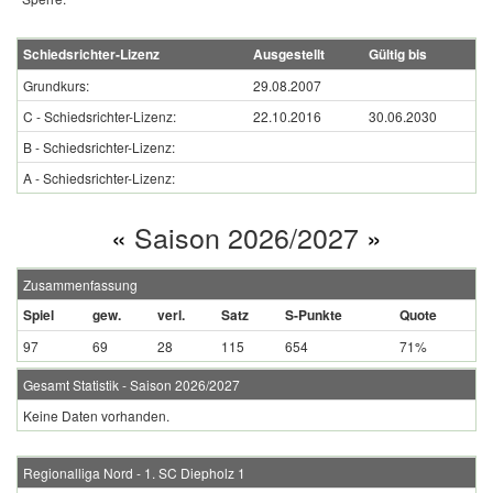
Schiedsrichter-Lizenz
Ausgestellt
Gültig bis
Grundkurs:
29.08.2007
C - Schiedsrichter-Lizenz:
22.10.2016
30.06.2030
B - Schiedsrichter-Lizenz:
A - Schiedsrichter-Lizenz:
«
Saison 2026/2027
»
Zusammenfassung
Spiel
gew.
verl.
Satz
S-Punkte
Quote
97
69
28
115
654
71%
Gesamt Statistik - Saison 2026/2027
Keine Daten vorhanden.
Regionalliga Nord - 1. SC Diepholz 1