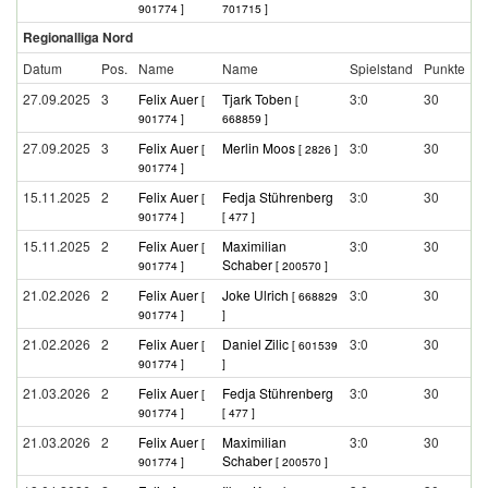
901774 ]
701715 ]
Regionalliga Nord
Datum
Pos.
Name
Name
Spielstand
Punkte
27.09.2025
3
Felix Auer
Tjark Toben
3:0
30
[
[
901774 ]
668859 ]
27.09.2025
3
Felix Auer
Merlin Moos
3:0
30
[
[ 2826 ]
901774 ]
15.11.2025
2
Felix Auer
Fedja Stührenberg
3:0
30
[
901774 ]
[ 477 ]
15.11.2025
2
Felix Auer
Maximilian
3:0
30
[
Schaber
901774 ]
[ 200570 ]
21.02.2026
2
Felix Auer
Joke Ulrich
3:0
30
[
[ 668829
901774 ]
]
21.02.2026
2
Felix Auer
Daniel Zilic
3:0
30
[
[ 601539
901774 ]
]
21.03.2026
2
Felix Auer
Fedja Stührenberg
3:0
30
[
901774 ]
[ 477 ]
21.03.2026
2
Felix Auer
Maximilian
3:0
30
[
Schaber
901774 ]
[ 200570 ]