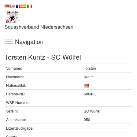
Squashverband Niedersachsen
Navigation
Torsten Kuntz - SC Wülfel
Vorname:
Torsten
Nachname:
Kuntz
Nationalität:
Person-Nr.:
600400
WSF-Nummer:
Verein:
SC Wülfel
Altersklasse:
ü50
Lizenzrückgabe:
Sperre: