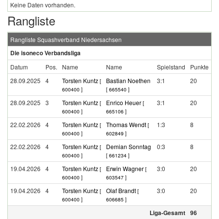
Keine Daten vorhanden.
Rangliste
Rangliste Squashverband Niedersachsen
Die isoneco Verbandsliga
Datum
Pos.
Name
Name
Spielstand
Punkte
28.09.2025
4
Torsten Kuntz
Bastian Noethen
3:1
20
[
600400 ]
[ 665540 ]
28.09.2025
3
Torsten Kuntz
Enrico Heuer
3:1
20
[
[
600400 ]
665106 ]
22.02.2026
4
Torsten Kuntz
Thomas Wendt
1:3
8
[
[
600400 ]
602849 ]
22.02.2026
4
Torsten Kuntz
Demian Sonntag
0:3
8
[
600400 ]
[ 661234 ]
19.04.2026
4
Torsten Kuntz
Erwin Wagner
3:0
20
[
[
600400 ]
603547 ]
19.04.2026
4
Torsten Kuntz
Olaf Brandt
3:0
20
[
[
600400 ]
606685 ]
Liga-Gesamt
96