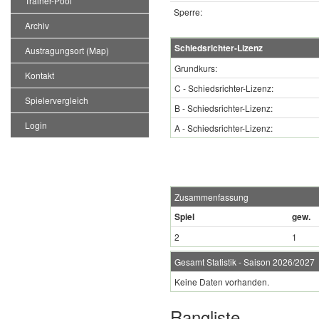
Trainer-Pool
Sperre:
Archiv
Schiedsrichter-Lizenz
Austragungsort (Map)
Grundkurs:
Kontakt
C - Schiedsrichter-Lizenz:
Spielervergleich
B - Schiedsrichter-Lizenz:
Login
A - Schiedsrichter-Lizenz:
Zusammenfassung
Spiel
gew.
2
1
Gesamt Statistik - Saison 2026/2027
Keine Daten vorhanden.
Rangliste