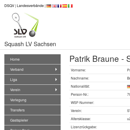
DSQV
|
Landesverbände
|
Squash LV Sachsen
Patrik Braune -
Home
Verband
Vorname:
P
Nachname:
B
Liga
Nationalität:
Verein
Person-Nr.:
7
Verlegung
WSF-Nummer:
Transfers
Verein:
S
Altersklasse:
u
Gastspieler
Lizenzrückgabe: