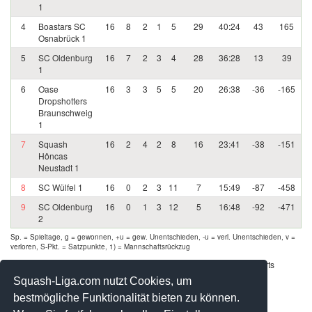
1
4
Boastars SC
16
8
2
1
5
29
40:24
43
165
Osnabrück 1
5
SC Oldenburg
16
7
2
3
4
28
36:28
13
39
1
6
Oase
16
3
3
5
5
20
26:38
-36
-165
Dropshotters
Braunschweig
1
7
Squash
16
2
4
2
8
16
23:41
-38
-151
Hôncas
Neustadt 1
8
SC Wülfel 1
16
0
2
3
11
7
15:49
-87
-458
9
SC Oldenburg
16
0
1
3
12
5
16:48
-92
-471
2
Sp. = Spieltage, g = gewonnen, +u = gew. Unentschieden, -u = verl. Unentschieden, v =
verloren, S-Pkt. = Satzpunkte, 1) = Mannschaftsrückzug
Werbung - Offizielle Pool Partner des deutschen Squashsports
Squash-Liga.com nutzt Cookies, um
bestmögliche Funktionalität bieten zu können.