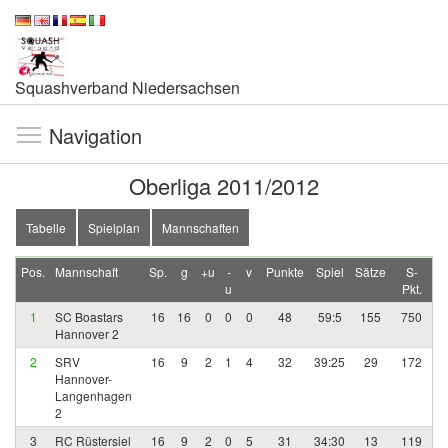
Squashverband Niedersachsen
Navigation
Oberliga 2011/2012
Tabelle
Spielplan
Mannschaften
Pos.
Mannschaft
Sp.
g
+u
-
v
Punkte
Spiel
Sätze
S-
u
Pkt.
1
SC Boastars
16
16
0
0
0
48
59:5
155
750
Hannover 2
2
SRV
16
9
2
1
4
32
39:25
29
172
Hannover-
Langenhagen
2
3
RC Rüstersiel
16
9
2
0
5
31
34:30
13
119