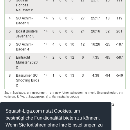
Hôncas
Neustadt 2
4
SC Achim-
14
9
0
0
5
27
25:17
18
119
Baden 3
5
Boast Busters
14
8
0
0
6
24
26:16
32
201
Jeverland 3
6
SC Achim-
14
4
0
0
10
12
16:26
-25
-187
Baden 4
7
Eintracht
14
2
0
0
12
6
7:35
-85
-587
Munster 2020
2
8
Bassumer SC
14
1
0
0
13
3
4:38
-94
-549
Shooting Birds
2
Sp. = Spieltage, g = gewonnen, +u = gew. Unentschieden, -u = verl. Unentschieden, v =
verloren, S-Pkt. = Satzpunkte, 1) = Mannschaftsrückzug
Werbung - Offizielle Pool Partner des deutschen Squashsports
Squash-Liga.com nutzt Cookies, um
bestmögliche Funktionalität bieten zu können.
Wenn Sie fortfahren ohne Ihre Einstellungen zu