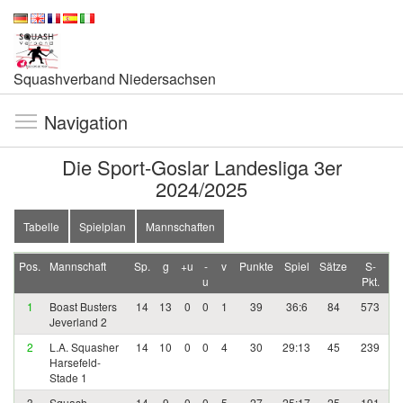
Squashverband Niedersachsen
Navigation
Die Sport-Goslar Landesliga 3er
2024/2025
Tabelle
Spielplan
Mannschaften
Pos.
Mannschaft
Sp.
g
+u
-
v
Punkte
Spiel
Sätze
S-
u
Pkt.
1
Boast Busters
14
13
0
0
1
39
36:6
84
573
Jeverland 2
2
L.A. Squasher
14
10
0
0
4
30
29:13
45
239
Harsefeld-
Stade 1
3
Squash
14
9
0
0
5
27
25:17
25
191