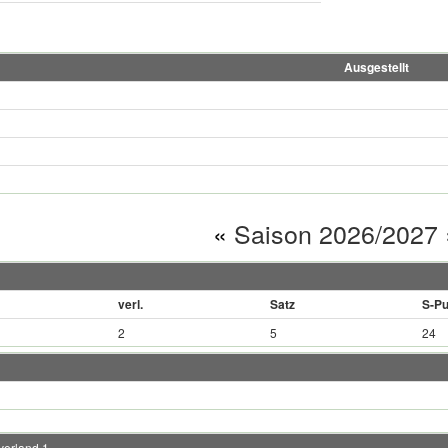
Ausgestellt
«
Saison 2026/2027
verl.
Satz
S-Pu
2
5
24
verland 1