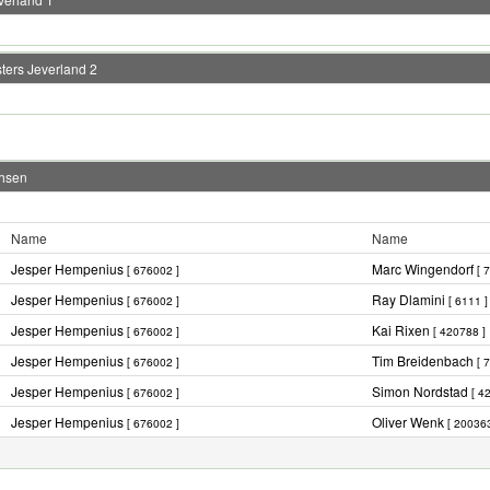
ters Jeverland 2
chsen
Name
Name
Jesper Hempenius
Marc Wingendorf
[ 676002 ]
[ 
Jesper Hempenius
Ray Dlamini
[ 676002 ]
[ 6111 ]
Jesper Hempenius
Kai Rixen
[ 676002 ]
[ 420788 ]
Jesper Hempenius
Tim Breidenbach
[ 676002 ]
[ 
Jesper Hempenius
Simon Nordstad
[ 676002 ]
[ 4
Jesper Hempenius
Oliver Wenk
[ 676002 ]
[ 200363