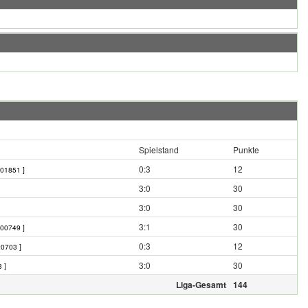
Spielstand
Punkte
0:3
12
701851 ]
3:0
30
3:0
30
3:1
30
700749 ]
0:3
12
20703 ]
3:0
30
 ]
Liga-Gesamt
144