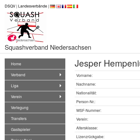
DSQV
|
Landesverbände
|
Squashverband Niedersachsen
Jesper Hempeniu
Home
Verband
Vorname:
Nachname:
Liga
Nationalität:
Verein
Person-Nr.:
Verlegung
WSF-Nummer:
Transfers
Verein:
Altersklasse:
Gastspieler
Lizenzrückgabe: