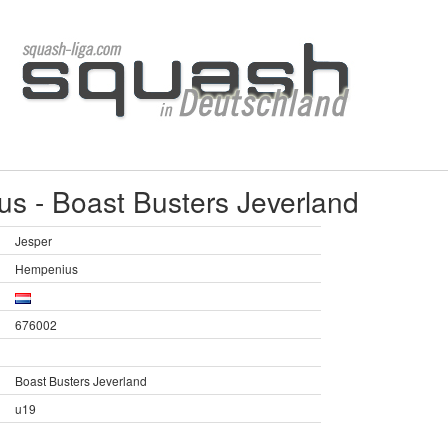
s - Boast Busters Jeverland
Jesper
Hempenius
676002
Boast Busters Jeverland
u19