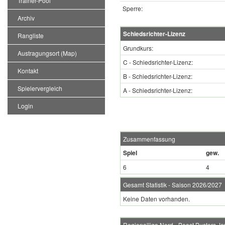
Trainer-Pool
Sperre:
Archiv
Schiedsrichter-Lizenz
Rangliste
Grundkurs:
Austragungsort (Map)
C - Schiedsrichter-Lizenz:
Kontakt
B - Schiedsrichter-Lizenz:
Spielervergleich
A - Schiedsrichter-Lizenz:
Login
Zusammenfassung
Spiel
gew.
6
4
Gesamt Statistik - Saison 2026/2027
Keine Daten vorhanden.
Regionalliga Nord - Boast Busters Je