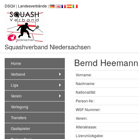
DSQV
|
Landesverbände
|
Squashverband Niedersachsen
Bernd Heemann 
Home
Verband
Vorname:
Nachname:
Liga
Nationalität:
Verein
Person-Nr.:
Verlegung
WSF-Nummer:
Transfers
Verein:
Altersklasse:
Gastspieler
Lizenzrückgabe: