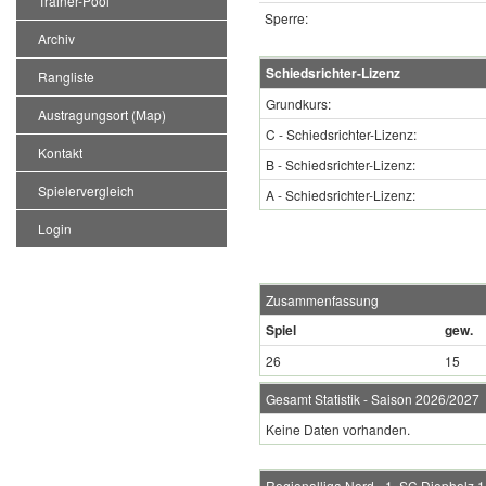
Trainer-Pool
Sperre:
Archiv
Schiedsrichter-Lizenz
Rangliste
Grundkurs:
Austragungsort (Map)
C - Schiedsrichter-Lizenz:
Kontakt
B - Schiedsrichter-Lizenz:
Spielervergleich
A - Schiedsrichter-Lizenz:
Login
Zusammenfassung
Spiel
gew.
26
15
Gesamt Statistik - Saison 2026/2027
Keine Daten vorhanden.
Regionalliga Nord - 1. SC Diepholz 1