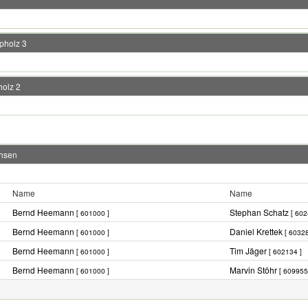
pholz 3
holz 2
chsen
Name
Name
Bernd Heemann
Stephan Schatz
[ 601000 ]
[ 602
Bernd Heemann
Daniel Krettek
[ 601000 ]
[ 60328
Bernd Heemann
Tim Jäger
[ 601000 ]
[ 602134 ]
Bernd Heemann
Marvin Stöhr
[ 601000 ]
[ 609955