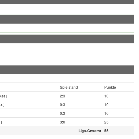
Spielstand
Punkte
2:3
10
428 ]
0:3
10
4 ]
0:3
10
3:0
25
 ]
Liga-Gesamt
55