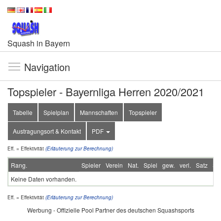
Squash in Bayern
Navigation
Topspieler - Bayernliga Herren 2020/2021
Tabelle
Spielplan
Mannschaften
Topspieler
Austragungsort & Kontakt
PDF
Eff. = Effektivität
(Erläuterung zur Berechnung)
Rang.
Spieler
Verein
Nat.
Spiel
gew.
verl.
Satz
S-
Keine Daten vorhanden.
Eff. = Effektivität
(Erläuterung zur Berechnung)
Werbung - Offizielle Pool Partner des deutschen Squashsports