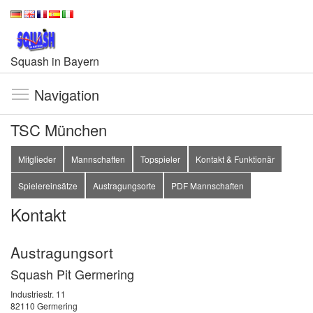
Squash in Bayern
Navigation
TSC München
Mitglieder
Mannschaften
Topspieler
Kontakt & Funktionär
Spielereinsätze
Austragungsorte
PDF Mannschaften
Kontakt
Austragungsort
Squash Pit Germering
Industriestr. 11
82110 Germering