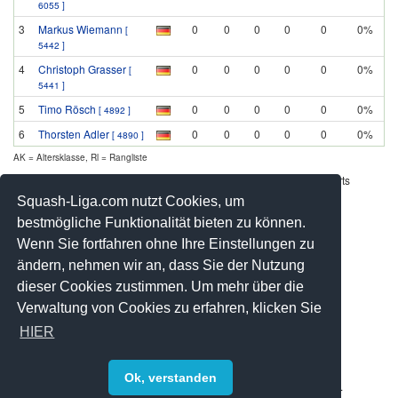
6055 ]
3
Markus Wiemann
0
0
0
0
0
0%
[
5442 ]
4
Christoph Grasser
0
0
0
0
0
0%
[
5441 ]
5
Timo Rösch
0
0
0
0
0
0%
[ 4892 ]
6
Thorsten Adler
0
0
0
0
0
0%
[ 4890 ]
AK = Altersklasse, Rl = Rangliste
Werbung - Offizielle Pool Partner des deutschen Squashsports
Squash-Liga.com nutzt Cookies, um
bestmögliche Funktionalität bieten zu können.
Wenn Sie fortfahren ohne Ihre Einstellungen zu
ändern, nehmen wir an, dass Sie der Nutzung
dieser Cookies zustimmen. Um mehr über die
Verwaltung von Cookies zu erfahren, klicken Sie
HIER
Ok, verstanden
© 2008-2026 by Squash-Liga.com Alle Rechte vorbehalten.