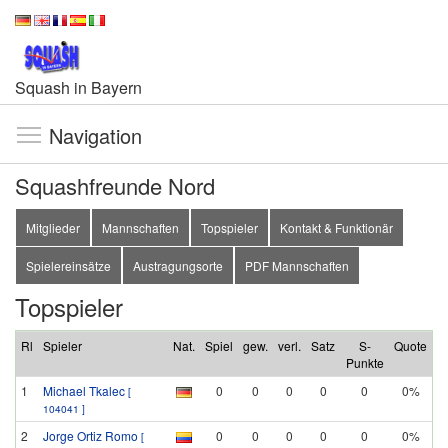
Squash in Bayern
Navigation
Squashfreunde Nord
Mitglieder
Mannschaften
Topspieler
Kontakt & Funktionär
Spielereinsätze
Austragungsorte
PDF Mannschaften
Topspieler
Rl
Spieler
Nat.
Spiel
gew.
verl.
Satz
S-
Quote
Punkte
1
Michael Tkalec
0
0
0
0
0
0%
[
104041 ]
2
Jorge Ortiz Romo
0
0
0
0
0
0%
[