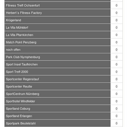
Fitness Treff Ochsenfurt
0
Herbert´s Fitness Factory
0
Krügerland
0
La Vita Mühldorf
0
La Vita Pfarrkirchen
0
Match Point Penzberg
0
noch offen
0
Park Club Nymphenburg
0
Sport Insel Taufkirchen
0
Sport Treff 2000
0
Sportcenter Regenstauf
0
Sportcenter Reutte
0
SportCentrum Nürnberg
0
Sporthotel Windfelder
0
Sportland Coburg
0
Sportland Erlangen
0
Sportpark Beutelstahl
0