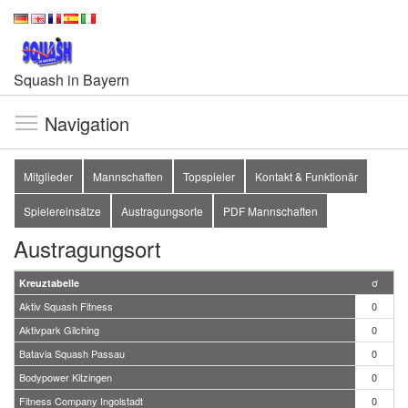
Squash in Bayern
Navigation
Mitglieder
Mannschaften
Topspieler
Kontakt & Funktionär
Spielereinsätze
Austragungsorte
PDF Mannschaften
Austragungsort
σ
Kreuztabelle
Aktiv Squash Fitness
0
Aktivpark Gilching
0
Batavia Squash Passau
0
Bodypower Kitzingen
0
Fitness Company Ingolstadt
0