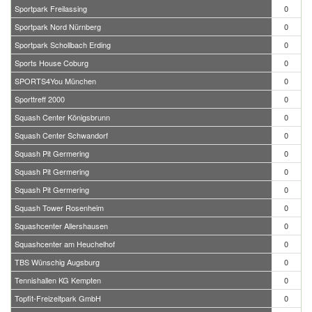
Sportpark Freilassing
0
Sportpark Nord Nürnberg
0
Sportpark Schollbach Erding
0
Sports House Coburg
0
SPORTS4You München
0
Sporttreff 2000
0
Squash Center Königsbrunn
0
Squash Center Schwandorf
0
Squash Pit Germering
0
Squash Pit Germering
0
Squash Pit Germering
0
Squash Tower Rosenheim
0
Squashcenter Allershausen
0
Squashcenter am Heuchelhof
0
TBS Wünschig Augsburg
0
Tennishallen KG Kempten
0
Topfit-Freizeitpark GmbH
0