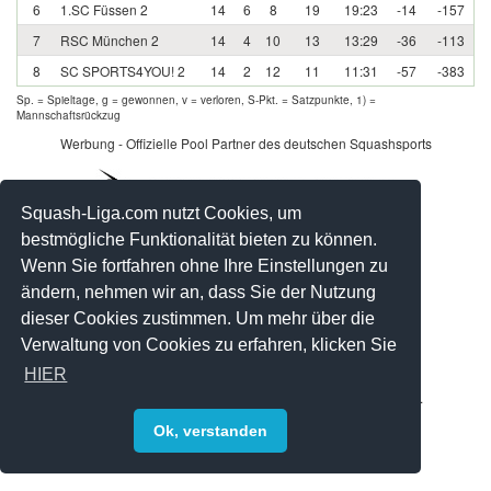
6
1.SC Füssen 2
14
6
8
19
19:23
-14
-157
7
RSC München 2
14
4
10
13
13:29
-36
-113
8
SC SPORTS4YOU! 2
14
2
12
11
11:31
-57
-383
Sp. = Spieltage, g = gewonnen, v = verloren, S-Pkt. = Satzpunkte, 1) =
Mannschaftsrückzug
Werbung - Offizielle Pool Partner des deutschen Squashsports
Squash-Liga.com nutzt Cookies, um
bestmögliche Funktionalität bieten zu können.
Wenn Sie fortfahren ohne Ihre Einstellungen zu
ändern, nehmen wir an, dass Sie der Nutzung
dieser Cookies zustimmen. Um mehr über die
Verwaltung von Cookies zu erfahren, klicken Sie
HIER
© 2008-2026 by Squash-Liga.com Alle Rechte vorbehalten.
Impressum
|
Datenschutz
|
Sitemap
Ok, verstanden