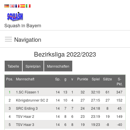
Squash in Bayern
Navigation
Bezirksliga 2022/2023
Tabelle
Spielplan
Mannschaften
Pos.
Mannschaft
Sp.
g
v
Punkte
Spiel
Sätze
S-
Pkt.
1
1.SC Füssen 1
14
13
1
32
32:10
61
347
2
Königsbrunner SC 2
14
10
4
27
27:15
27
152
3
SRC Erding 3
14
7
7
24
24:18
8
45
4
TSV Haar 2
14
8
6
23
23:19
19
149
5
TSV Haar 3
14
6
8
19
19:23
-8
-40