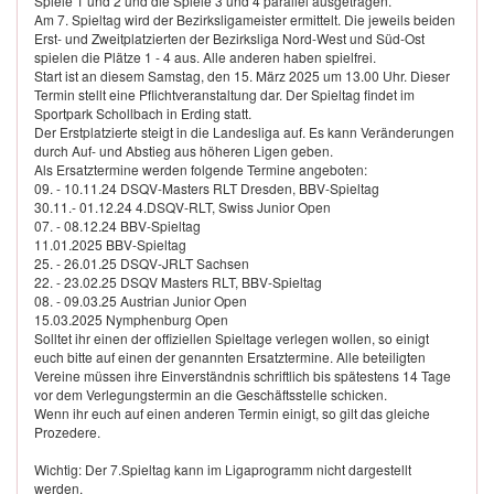
Spiele 1 und 2 und die Spiele 3 und 4 parallel ausgetragen.
Am 7. Spieltag wird der Bezirksligameister ermittelt. Die jeweils beiden
Erst- und Zweitplatzierten der Bezirksliga Nord-West und Süd-Ost
spielen die Plätze 1 - 4 aus. Alle anderen haben spielfrei.
Start ist an diesem Samstag, den 15. März 2025 um 13.00 Uhr. Dieser
Termin stellt eine Pflichtveranstaltung dar. Der Spieltag findet im
Sportpark Schollbach in Erding statt.
Der Erstplatzierte steigt in die Landesliga auf. Es kann Veränderungen
durch Auf- und Abstieg aus höheren Ligen geben.
Als Ersatztermine werden folgende Termine angeboten:
09. - 10.11.24 DSQV-Masters RLT Dresden, BBV-Spieltag
30.11.- 01.12.24 4.DSQV-RLT, Swiss Junior Open
07. - 08.12.24 BBV-Spieltag
11.01.2025 BBV-Spieltag
25. - 26.01.25 DSQV-JRLT Sachsen
22. - 23.02.25 DSQV Masters RLT, BBV-Spieltag
08. - 09.03.25 Austrian Junior Open
15.03.2025 Nymphenburg Open
Solltet ihr einen der offiziellen Spieltage verlegen wollen, so einigt
euch bitte auf einen der genannten Ersatztermine. Alle beteiligten
Vereine müssen ihre Einverständnis schriftlich bis spätestens 14 Tage
vor dem Verlegungstermin an die Geschäftsstelle schicken.
Wenn ihr euch auf einen anderen Termin einigt, so gilt das gleiche
Prozedere.
Wichtig: Der 7.Spieltag kann im Ligaprogramm nicht dargestellt
werden.