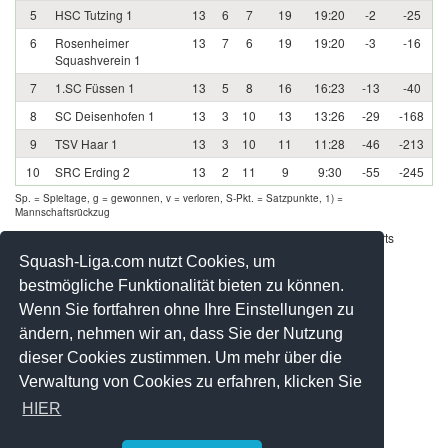
5
HSC Tutzing 1
13
6
7
19
19:20
-2
-25
6
Rosenheimer
13
7
6
19
19:20
-3
-16
Squashverein 1
7
1.SC Füssen 1
13
5
8
16
16:23
-13
-40
8
SC Deisenhofen 1
13
3
10
13
13:26
-29
-168
9
TSV Haar 1
13
3
10
11
11:28
-46
-213
10
SRC Erding 2
13
2
11
9
9:30
-55
-245
Sp. = Spieltage, g = gewonnen, v = verloren, S-Pkt. = Satzpunkte, 1) =
Mannschaftsrückzug
Werbung - Offizielle Pool Partner des deutschen Squashsports
Squash-Liga.com nutzt Cookies, um
bestmögliche Funktionalität bieten zu können.
Wenn Sie fortfahren ohne Ihre Einstellungen zu
ändern, nehmen wir an, dass Sie der Nutzung
dieser Cookies zustimmen. Um mehr über die
Verwaltung von Cookies zu erfahren, klicken Sie
HIER