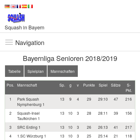
Squash in Bayern
Navigation
Bayernliga Senioren 2018/2019
Tabelle
Spielplan
Mannschaften
Pos.
Mannschaft
Sp.
g
v
Punkte
Spiel
Sätze
S-
Pkt.
1
Park Squash
13
9
4
29
29:10
47
216
Nymphenburg 1
2
Squash-Insel
13
10
3
28
28:11
39
156
Taufkirchen 1
3
SRC Erding 1
13
10
3
26
26:13
41
217
4
1.SC Würzburg 1
13
10
3
25
25:14
21
118