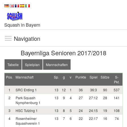
Squash in Bayern
Navigation
Bayernliga Senioren 2017/2018
Tabelle
Spielplan
Mannschaften
Pos.
Mannschaft
Sp.
g
v
Punkte
Spiel
Sätze
S-
Pkt.
1
SRC Erding 1
13
12
1
36
36:3
90
537
2
Park Squash
13
9
4
27
27:12
28
141
Nymphenburg 1
3
HSC Tutzing 1
13
8
5
24
24:15
19
108
4
Rosenheimer
13
7
6
22
22:17
16
74
Squashverein 1