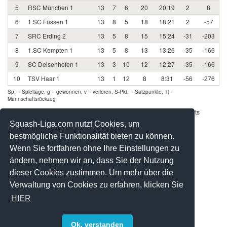
5
RSC München 1
13
7
6
20
20:19
2
8
6
1.SC Füssen 1
13
8
5
18
18:21
2
-57
7
SRC Erding 2
13
5
8
15
15:24
-31
-203
8
1.SC Kempten 1
13
5
8
13
13:26
-35
-166
9
SC Deisenhofen 1
13
3
10
12
12:27
-35
-166
10
TSV Haar 1
13
1
12
8
8:31
-56
-276
Sp. = Spieltage, g = gewonnen, v = verloren, S-Pkt. = Satzpunkte, 1) =
Mannschaftsrückzug
Werbung - Offizielle Pool Partner des deutschen Squashsports
Squash-Liga.com nutzt Cookies, um
bestmögliche Funktionalität bieten zu können.
Wenn Sie fortfahren ohne Ihre Einstellungen zu
ändern, nehmen wir an, dass Sie der Nutzung
dieser Cookies zustimmen. Um mehr über die
Verwaltung von Cookies zu erfahren, klicken Sie
HIER
Ok, verstanden