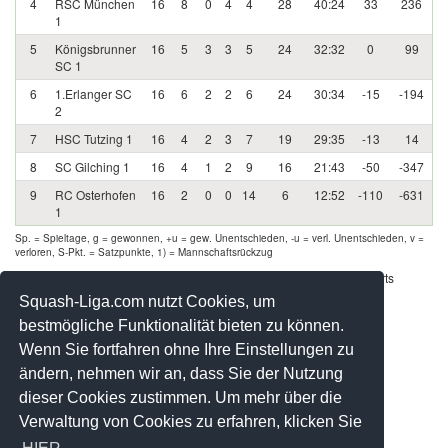
4
RSC München
16
8
0
4
4
28
40:24
33
236
1
5
Königsbrunner
16
5
3
3
5
24
32:32
0
99
SC 1
6
1.Erlanger SC
16
6
2
2
6
24
30:34
-15
-194
2
7
HSC Tutzing 1
16
4
2
3
7
19
29:35
-13
14
8
SC Gilching 1
16
4
1
2
9
16
21:43
-50
-347
9
RC Osterhofen
16
2
0
0
14
6
12:52
-110
-631
1
Sp. = Spieltage, g = gewonnen, +u = gew. Unentschieden, -u = verl. Unentschieden, v =
verloren, S-Pkt. = Satzpunkte, 1) = Mannschaftsrückzug
Werbung - Offizielle Pool Partner des deutschen Squashsports
Squash-Liga.com nutzt Cookies, um
bestmögliche Funktionalität bieten zu können.
Wenn Sie fortfahren ohne Ihre Einstellungen zu
ändern, nehmen wir an, dass Sie der Nutzung
dieser Cookies zustimmen. Um mehr über die
Verwaltung von Cookies zu erfahren, klicken Sie