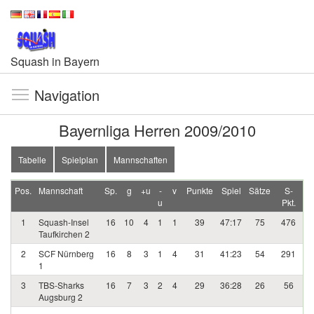
Squash in Bayern
Navigation
Bayernliga Herren 2009/2010
Tabelle
Spielplan
Mannschaften
Pos.
Mannschaft
Sp.
g
+u
-
v
Punkte
Spiel
Sätze
S-
u
Pkt.
1
Squash-Insel
16
10
4
1
1
39
47:17
75
476
Taufkirchen 2
2
SCF Nürnberg
16
8
3
1
4
31
41:23
54
291
1
3
TBS-Sharks
16
7
3
2
4
29
36:28
26
56
Augsburg 2