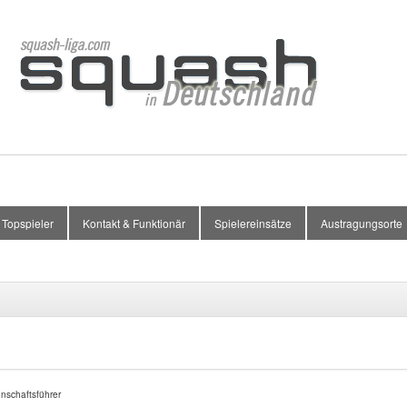
Topspieler
Kontakt & Funktionär
Spielereinsätze
Austragungsorte
nnschaftsführer