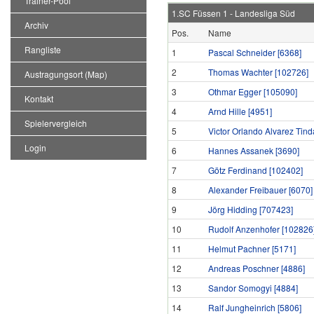
Trainer-Pool
1.SC Füssen 1
-
Landesliga Süd
Archiv
Pos.
Name
Rangliste
1
Pascal Schneider
[6368]
2
Thomas Wachter
[102726]
Austragungsort (Map)
3
Othmar Egger
[105090]
Kontakt
4
Arnd Hille
[4951]
Spielervergleich
5
Victor Orlando Alvarez Tind
Login
6
Hannes Assanek
[3690]
7
Götz Ferdinand
[102402]
8
Alexander Freibauer
[6070]
9
Jörg Hidding
[707423]
10
Rudolf Anzenhofer
[102826
11
Helmut Pachner
[5171]
12
Andreas Poschner
[4886]
13
Sandor Somogyi
[4884]
14
Ralf Jungheinrich
[5806]