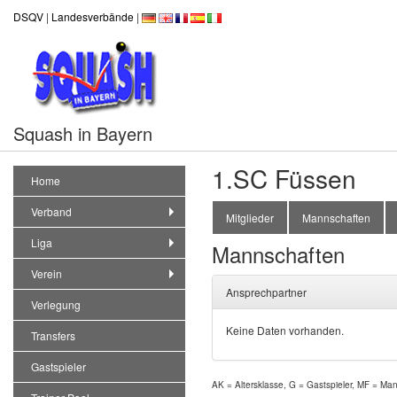
DSQV
|
Landesverbände
|
Squash in Bayern
1.SC Füssen
Home
Verband
Mitglieder
Mannschaften
Liga
Mannschaften
Verein
Ansprechpartner
Verlegung
Keine Daten vorhanden.
Transfers
Gastspieler
AK = Altersklasse, G = Gastspieler, MF = Ma