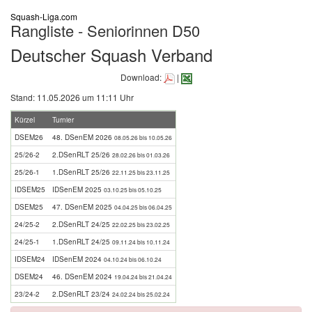
Squash-Liga.com
Rangliste - Seniorinnen D50
Deutscher Squash Verband
Download:
|
Stand: 11.05.2026 um 11:11 Uhr
Kürzel
Turnier
DSEM26
48. DSenEM 2026
08.05.26 bis 10.05.26
25/26-2
2.DSenRLT 25/26
28.02.26 bis 01.03.26
25/26-1
1.DSenRLT 25/26
22.11.25 bis 23.11.25
IDSEM25
IDSenEM 2025
03.10.25 bis 05.10.25
DSEM25
47. DSenEM 2025
04.04.25 bis 06.04.25
24/25-2
2.DSenRLT 24/25
22.02.25 bis 23.02.25
24/25-1
1.DSenRLT 24/25
09.11.24 bis 10.11.24
IDSEM24
IDSenEM 2024
04.10.24 bis 06.10.24
DSEM24
46. DSenEM 2024
19.04.24 bis 21.04.24
23/24-2
2.DSenRLT 23/24
24.02.24 bis 25.02.24