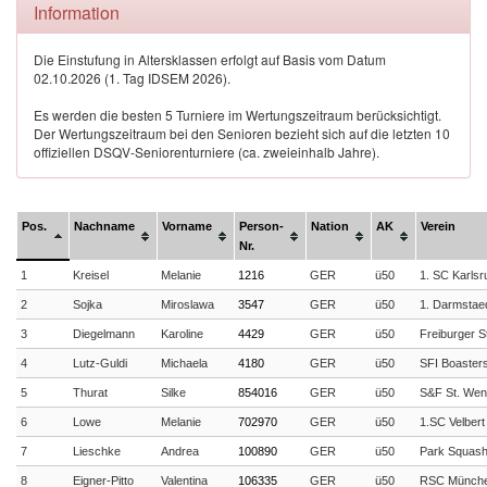
Information
Die Einstufung in Altersklassen erfolgt auf Basis vom Datum
02.10.2026 (1. Tag IDSEM 2026).
Es werden die besten 5 Turniere im Wertungszeitraum berücksichtigt.
Der Wertungszeitraum bei den Senioren bezieht sich auf die letzten 10
offiziellen DSQV-Seniorenturniere (ca. zweieinhalb Jahre).
Pos.
Nachname
Vorname
Person-
Nation
AK
Verein
Nr.
1
Kreisel
Melanie
1216
GER
ü50
1. SC Karlsr
2
Sojka
Miroslawa
3547
GER
ü50
1. Darmstae
3
Diegelmann
Karoline
4429
GER
ü50
Freiburger S
4
Lutz-Guldi
Michaela
4180
GER
ü50
SFI Boaster
5
Thurat
Silke
854016
GER
ü50
S&F St. Wen
6
Lowe
Melanie
702970
GER
ü50
1.SC Velbert
7
Lieschke
Andrea
100890
GER
ü50
Park Squas
8
Eigner-Pitto
Valentina
106335
GER
ü50
RSC Münch