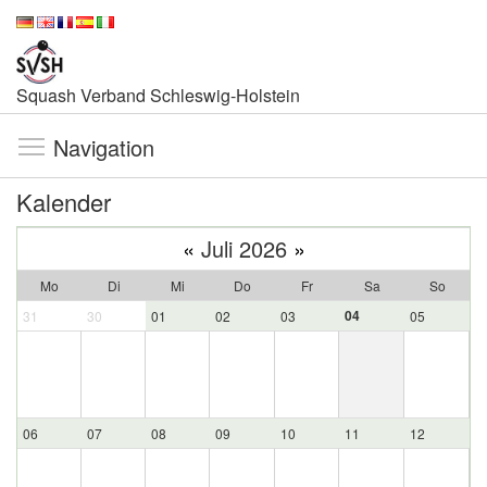
Squash Verband Schleswig-Holstein
Navigation
Kalender
«
Juli 2026
»
Mo
Di
Mi
Do
Fr
Sa
So
04
31
30
01
02
03
05
06
07
08
09
10
11
12