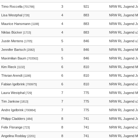
Timo Roccella
3
921
NRW RL Jugend Ju
[701766]
Lisa Westphal
4
883
NRW RL Jugend M
[726]
Maurice Hansmann
4
883
NRW RL Jugend Ju
[1188]
Niklas Bücker
4
883
NRW RL Jugend u
[1715]
Justin Mertens
5
846
NRW RL Jugend u
[1705]
Jennifer Bartsch
5
846
NRW RL Jugend M
[2082]
Maximilian Baum
5
846
NRW RL Jugend Ju
[703562]
Kim Rieck
6
810
NRW RL Jugend M
[1132]
Thivian Arendt
6
810
NRW RL Jugend Ju
[1186]
Fabian Igelbrink
6
810
NRW RL Jugend u
[700975]
Laura Westphal
7
775
NRW RL Jugend M
[729]
Tim Jankow
7
775
NRW RL Jugend u
[1813]
Andre Igelbrink
7
775
NRW RL Jugend Ju
[700864]
Philipp Cladders
8
741
NRW RL Jugend Ju
[484]
Felix Florange
8
741
NRW RL Jugend u
[723]
Angelina Rodday
8
741
NRW RL Jugend M
[2201]