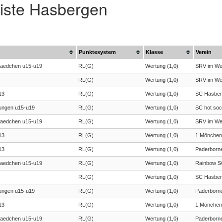
liste Hasbergen
Punktesystem
Klasse
Verein
aedchen u15-u19
RL(G)
Wertung (1,0)
SRV im We
RL(G)
Wertung (1,0)
SRV im We
13
RL(G)
Wertung (1,0)
SC Hasber
ngen u15-u19
RL(G)
Wertung (1,0)
SC hot so
aedchen u15-u19
RL(G)
Wertung (1,0)
SRV im We
13
RL(G)
Wertung (1,0)
1.Mönchen
13
RL(G)
Wertung (1,0)
Paderborn
aedchen u15-u19
RL(G)
Wertung (1,0)
Rainbow S
RL(G)
Wertung (1,0)
SC Hasber
ngen u15-u19
RL(G)
Wertung (1,0)
Paderborn
13
RL(G)
Wertung (1,0)
1.Mönchen
aedchen u15-u19
RL(G)
Wertung (1,0)
Paderborn