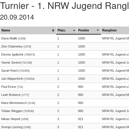
Turnier - 1. NRW Jugend Rang
20.09.2014
Name
Platz.
Punkte
Rangliste
Dana Maille
1
1000
NRW RL Jugend M
[1039]
Zion Odametey
1
1000
[1578]
Dennis Igelbrink
1
1000
NRW RL Jugend u
[700973]
Yannis Senkel
1
1000
NRW RL Jugend Ju
[701780]
Sarah Reich
1
1000
NRW RL Jugend M
[701955]
Jan Wipperfürth
1
1000
NRW RL Jugend u
[703554]
Paul Ecker
2
960
NRW RL Jugend u
[711]
Leah Brebeck
2
960
NRW RL Jugend M
[1777]
Kiara Mennewisch
2
960
[2134]
Tobias Weggen
2
960
NRW RL Jugend Ju
[703530]
Niklas Niepelt
3
921
NRW RL Jugend u
[1059]
Svenja Lücking
3
921
NRW RL Jugend M
[2160]