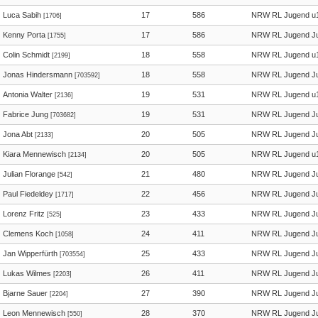
Luca Sabih
17
586
NRW RL Jugend u
[1706]
Kenny Porta
17
586
NRW RL Jugend Ju
[1755]
Colin Schmidt
18
558
NRW RL Jugend u
[2199]
Jonas Hindersmann
18
558
NRW RL Jugend Ju
[703592]
Antonia Walter
19
531
NRW RL Jugend u
[2136]
Fabrice Jung
19
531
NRW RL Jugend Ju
[703682]
Jona Abt
20
505
NRW RL Jugend Ju
[2133]
Kiara Mennewisch
20
505
NRW RL Jugend u
[2134]
Julian Florange
21
480
NRW RL Jugend Ju
[542]
Paul Fiedeldey
22
456
NRW RL Jugend Ju
[1717]
Lorenz Fritz
23
433
NRW RL Jugend Ju
[525]
Clemens Koch
24
411
NRW RL Jugend Ju
[1058]
Jan Wipperfürth
25
433
NRW RL Jugend Ju
[703554]
Lukas Wilmes
26
411
NRW RL Jugend Ju
[2203]
Bjarne Sauer
27
390
NRW RL Jugend Ju
[2204]
Leon Mennewisch
28
370
NRW RL Jugend Ju
[550]