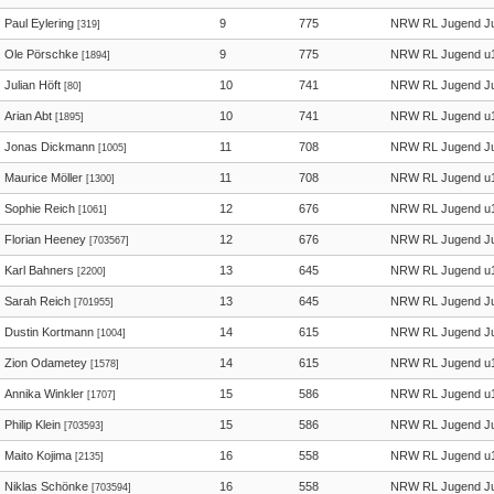
Paul Eylering
9
775
NRW RL Jugend Ju
[319]
Ole Pörschke
9
775
NRW RL Jugend u
[1894]
Julian Höft
10
741
NRW RL Jugend Ju
[80]
Arian Abt
10
741
NRW RL Jugend u
[1895]
Jonas Dickmann
11
708
NRW RL Jugend Ju
[1005]
Maurice Möller
11
708
NRW RL Jugend u
[1300]
Sophie Reich
12
676
NRW RL Jugend u
[1061]
Florian Heeney
12
676
NRW RL Jugend Ju
[703567]
Karl Bahners
13
645
NRW RL Jugend u
[2200]
Sarah Reich
13
645
NRW RL Jugend Ju
[701955]
Dustin Kortmann
14
615
NRW RL Jugend Ju
[1004]
Zion Odametey
14
615
NRW RL Jugend u
[1578]
Annika Winkler
15
586
NRW RL Jugend u
[1707]
Philip Klein
15
586
NRW RL Jugend Ju
[703593]
Maito Kojima
16
558
NRW RL Jugend u
[2135]
Niklas Schönke
16
558
NRW RL Jugend Ju
[703594]