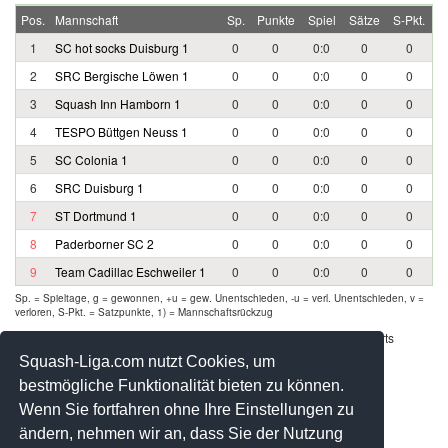
Pos.
Mannschaft
Sp.
Punkte
Spiel
Sätze
S-Pkt.
1
SC hot socks Duisburg 1
0
0
0:0
0
0
2
SRC Bergische Löwen 1
0
0
0:0
0
0
3
Squash Inn Hamborn 1
0
0
0:0
0
0
4
TESPO Büttgen Neuss 1
0
0
0:0
0
0
5
SC Colonia 1
0
0
0:0
0
0
6
SRC Duisburg 1
0
0
0:0
0
0
7
ST Dortmund 1
0
0
0:0
0
0
8
Paderborner SC 2
0
0
0:0
0
0
9
Team Cadillac Eschweiler 1
0
0
0:0
0
0
Sp. = Spieltage, g = gewonnen, +u = gew. Unentschieden, -u = verl. Unentschieden, v =
verloren, S-Pkt. = Satzpunkte, 1) = Mannschaftsrückzug
Werbung - Offizielle Pool Partner des deutschen Squashsports
Squash-Liga.com nutzt Cookies, um
bestmögliche Funktionalität bieten zu können.
Wenn Sie fortfahren ohne Ihre Einstellungen zu
ändern, nehmen wir an, dass Sie der Nutzung