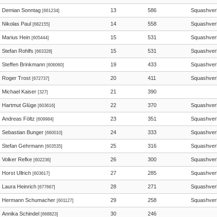
Demian Sonntag
13
586
Squashver
[661234]
Nikolas Paul
14
558
Squashver
[682155]
Marius Hein
15
531
Squashver
[605444]
Stefan Rohlfs
15
531
Squashver
[663328]
Steffen Brinkmann
19
433
Squashver
[606060]
Roger Trost
20
411
Squashver
[672737]
Michael Kaiser
21
390
[327]
Hartmut Glüge
22
370
Squashver
[603616]
Andreas Föltz
23
351
Squashver
[609984]
Sebastian Bunger
24
333
Squashver
[660010]
Stefan Gehrmann
25
316
Squashver
[603535]
Volker Refke
26
300
Squashver
[602236]
Horst Ullrich
27
285
Squashver
[603617]
Laura Heinrich
28
271
Squashver
[677667]
Hermann Schumacher
29
258
Squashver
[601127]
Annika Schindel
30
246
[668823]