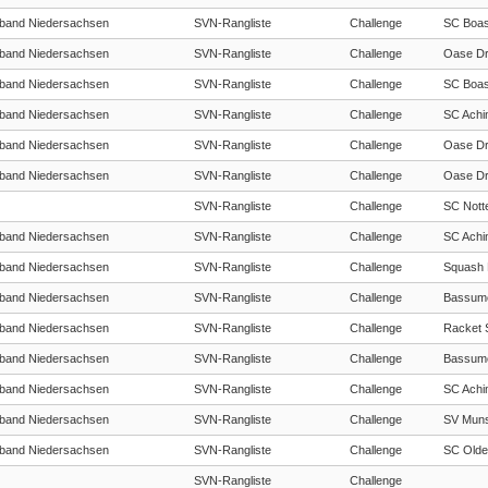
band Niedersachsen
SVN-Rangliste
Challenge
SC Boas
band Niedersachsen
SVN-Rangliste
Challenge
Oase Dr
band Niedersachsen
SVN-Rangliste
Challenge
SC Boas
band Niedersachsen
SVN-Rangliste
Challenge
SC Achi
band Niedersachsen
SVN-Rangliste
Challenge
Oase Dr
band Niedersachsen
SVN-Rangliste
Challenge
Oase Dr
SVN-Rangliste
Challenge
SC Nott
band Niedersachsen
SVN-Rangliste
Challenge
SC Achi
band Niedersachsen
SVN-Rangliste
Challenge
Squash 
band Niedersachsen
SVN-Rangliste
Challenge
Bassume
band Niedersachsen
SVN-Rangliste
Challenge
Racket S
band Niedersachsen
SVN-Rangliste
Challenge
Bassume
band Niedersachsen
SVN-Rangliste
Challenge
SC Achi
band Niedersachsen
SVN-Rangliste
Challenge
SV Muns
band Niedersachsen
SVN-Rangliste
Challenge
SC Olde
SVN-Rangliste
Challenge