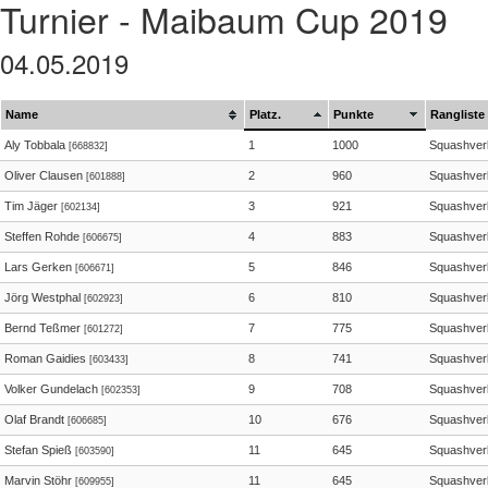
Turnier - Maibaum Cup 2019
04.05.2019
Name
Platz.
Punkte
Rangliste
Aly Tobbala
1
1000
Squashver
[668832]
Oliver Clausen
2
960
Squashver
[601888]
Tim Jäger
3
921
Squashver
[602134]
Steffen Rohde
4
883
Squashver
[606675]
Lars Gerken
5
846
Squashver
[606671]
Jörg Westphal
6
810
Squashver
[602923]
Bernd Teßmer
7
775
Squashver
[601272]
Roman Gaidies
8
741
Squashver
[603433]
Volker Gundelach
9
708
Squashver
[602353]
Olaf Brandt
10
676
Squashver
[606685]
Stefan Spieß
11
645
Squashver
[603590]
Marvin Stöhr
11
645
Squashver
[609955]